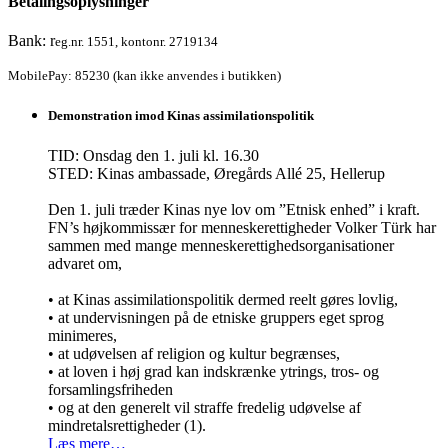
Betalingsoplysninger
Bank: r
eg.nr. 1551, kontonr. 2719134
MobilePay: 85230 (kan ikke anvendes i butikken)
Demonstration imod Kinas assimilationspolitik
TID: Onsdag den 1. juli kl. 16.30
STED: Kinas ambassade, Øregårds Allé 25, Hellerup
Den 1. juli træder Kinas nye lov om ”Etnisk enhed” i kraft.
FN’s højkommissær for menneskerettigheder Volker Türk har
sammen med mange menneskerettighedsorganisationer
advaret om,
• at Kinas assimilationspolitik dermed reelt gøres lovlig,
• at undervisningen på de etniske gruppers eget sprog
minimeres,
• at udøvelsen af religion og kultur begrænses,
• at loven i høj grad kan indskrænke ytrings, tros- og
forsamlingsfriheden
• og at den generelt vil straffe fredelig udøvelse af
mindretalsrettigheder (1).
Læs mere…