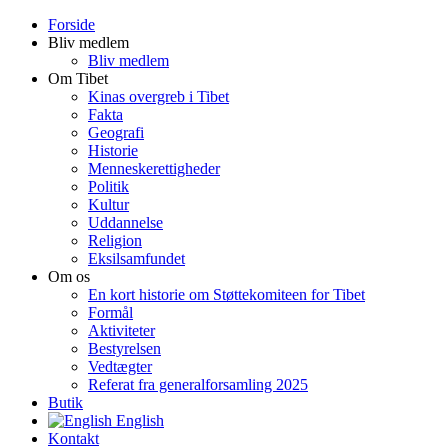
Forside
Bliv medlem
Bliv medlem
Om Tibet
Kinas overgreb i Tibet
Fakta
Geografi
Historie
Menneskerettigheder
Politik
Kultur
Uddannelse
Religion
Eksilsamfundet
Om os
En kort historie om Støttekomiteen for Tibet
Formål
Aktiviteter
Bestyrelsen
Vedtægter
Referat fra generalforsamling 2025
Butik
English
Kontakt