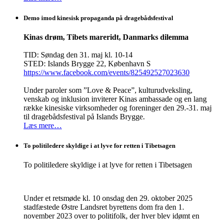
Demo imod kinesisk propaganda på dragebådsfestival
Kinas drøm, Tibets mareridt, Danmarks dilemma
TID: Søndag den 31. maj kl. 10-14
STED: Islands Brygge 22, København S
https://www.facebook.com/events/825492527023630
Under paroler som ”Love & Peace”, kulturudveksling,
venskab og inklusion inviterer Kinas ambassade og en lang
række kinesiske virksomheder og foreninger den 29.-31. maj
til dragebådsfestival på Islands Brygge.
Læs mere…
To politiledere skyldige i at lyve for retten i Tibetsagen
To politiledere skyldige i at lyve for retten i Tibetsagen
Under et retsmøde kl. 10 onsdag den 29. oktober 2025
stadfæstede Østre Landsret byrettens dom fra den 1.
november 2023 over to politifolk, der hver blev idømt en