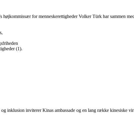
 FN’s højkommissær for menneskerettigheder Volker Türk har sammen m
s,
ngsfriheden
tigheder (1).
g inklusion inviterer Kinas ambassade og en lang række kinesiske virk