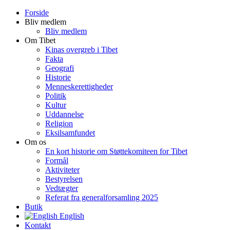
Forside
Bliv medlem
Bliv medlem
Om Tibet
Kinas overgreb i Tibet
Fakta
Geografi
Historie
Menneskerettigheder
Politik
Kultur
Uddannelse
Religion
Eksilsamfundet
Om os
En kort historie om Støttekomiteen for Tibet
Formål
Aktiviteter
Bestyrelsen
Vedtægter
Referat fra generalforsamling 2025
Butik
English
Kontakt