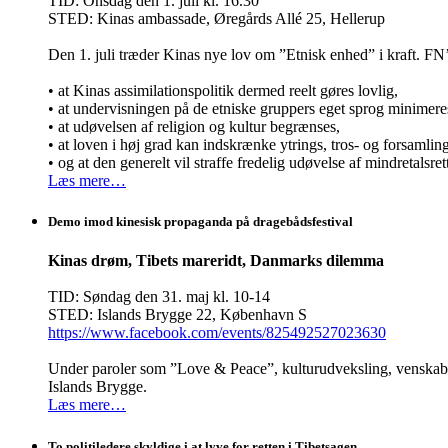
TID: Onsdag den 1. juli kl. 16.30
STED: Kinas ambassade, Øregårds Allé 25, Hellerup
Den 1. juli træder Kinas nye lov om ”Etnisk enhed” i kraft.
• at Kinas assimilationspolitik dermed reelt gøres lovlig,
• at undervisningen på de etniske gruppers eget sprog minimere
• at udøvelsen af religion og kultur begrænses,
• at loven i høj grad kan indskrænke ytrings, tros- og forsamli
• og at den generelt vil straffe fredelig udøvelse af mindretalsret
Læs mere…
Demo imod kinesisk propaganda på dragebådsfestival
Kinas drøm, Tibets mareridt, Danmarks dilemma
TID: Søndag den 31. maj kl. 10-14
STED: Islands Brygge 22, København S
https://www.facebook.com/events/825492527023630
Under paroler som ”Love & Peace”, kulturudveksling, venskab o
Islands Brygge.
Læs mere…
To politiledere skyldige i at lyve for retten i Tibetsagen