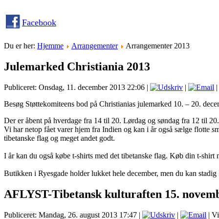
Facebook
Du er her:
Hjemme
Arrangementer
Arrangementer 2013
Julemarked Christiania 2013
Publiceret: Onsdag, 11. december 2013 22:06
|
|
|
Besøg Støttekomiteens bod på Christianias julemarked 10. – 20. decem
Der er åbent på hverdage fra 14 til 20. Lørdag og søndag fra 12 til 20
Vi har netop fået varer hjem fra Indien og kan i år også sælge flotte sm
tibetanske flag og meget andet godt.
I år kan du også købe t-shirts med det tibetanske flag. Køb din t-shirt 
Butikken i Ryesgade holder lukket hele december, men du kan stadig
AFLYST-Tibetansk kulturaften 15. novem
Publiceret: Mandag, 26. august 2013 17:47
|
|
| V