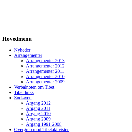
Hovedmenu
Nyheder
Arrangementer
Arrangementer 2013
Arrangementer 2012
Arrangementer 2011
Arrangementer 2010
Arrangementer 2009
Verbalnoten om Tibet
Tibet links
Sneløven
Årgang 2012
Årgang 2011
Årgang 2010
Årgang 2009
Årgang 1991-2008
Overgreb mod Tibetaktivister