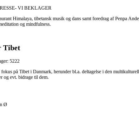
RESSE- VI BEKLAGER
urant Himalaya, tibetansk musik og dans samt foredrag af Penpa Anderse
meditation og mindfulness.
r Tibet
nger: 5222
 fokus på Tibet i Danmark, herunder bl.a. deltagelse i den multikulture
er og evt. bidrage til dem.
vn Ø