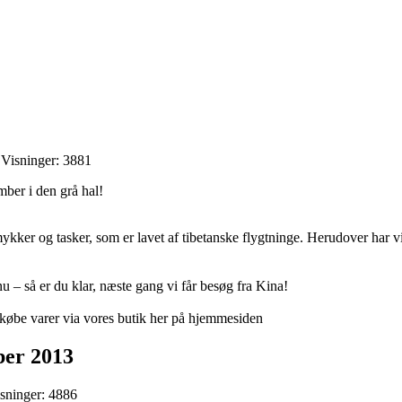
 Visninger: 3881
ber i den grå hal!
.
ykker og tasker, som er lavet af tibetanske flygtninge. Herudover har vi 
nu – så er du klar, næste gang vi får besøg fra Kina!
 købe varer via vores butik her på hjemmesiden
ber 2013
isninger: 4886