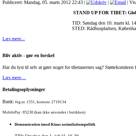
Publiceret: Mandag, 05. marts 2012 22:43
|
|
| Vis
STAND UP FOR TIBET: Global 
TID: Søndag den 10. marts kl. 1
STED: Rådhuspladsen, Københ
Læs mere...
Bliv aktiv - gør en forskel
Har du lyst til selv at gøre noget for tibetanernes sag? Støttekomiteen f
Læs mere…
Betalingsoplysninger
Bank: r
eg.nr. 1551, kontonr. 2719134
MobilePay: 85230 (kan ikke anvendes i butikken)
Demonstration imod Kinas assimilationspolitik