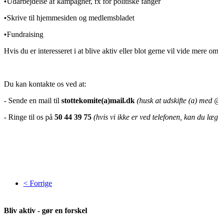
•Udarbejdelse af kampagner, fx for politiske fanger
•Skrive til hjemmesiden og medlemsbladet
•Fundraising
Hvis du er interesseret i at blive aktiv eller blot gerne vil vide mere 
Du kan kontakte os ved at:
- Sende en mail til
stottekomite(a)mail.dk
(husk at udskifte (a) med 
- Ringe til os på
50 44 39 75
(hvis vi ikke er ved telefonen, kan du læ
< Forrige
Bliv aktiv - gør en forskel