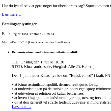
Har du lyst til selv at gøre noget for tibetanernes sag? Støttekomiteen f
Læs mere…
Betalingsoplysninger
Bank: r
eg.nr. 1551, kontonr. 2719134
MobilePay: 85230 (kan ikke anvendes i butikken)
Demonstration imod Kinas assimilationspolitik
TID: Onsdag den 1. juli kl. 16.30
STED: Kinas ambassade, Øregårds Allé 25, Hellerup
Den 1. juli træder Kinas nye lov om ”Etnisk enhed” i kraft.
• at Kinas assimilationspolitik dermed reelt gøres lovlig,
• at undervisningen på de etniske gruppers eget sprog minimere
• at udøvelsen af religion og kultur begrænses,
• at loven i høj grad kan indskrænke ytrings, tros- og forsamli
• og at den generelt vil straffe fredelig udøvelse af mindretalsret
Læs mere…