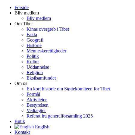
Forside
Bliv medlem
Bliv medlem
Om Tibet
Kinas overgreb i Tibet
Fakta
Geografi
Historie
Menneskerettigheder
Politik
Kultur
Uddannelse
Religion
Eksilsamfundet
Om os
En kort historie om Støttekomiteen for Tibet
Formål
Aktiviteter
Bestyrelsen
Vedtægter
Referat fra generalforsamling 2025
Butik
English
Kontakt