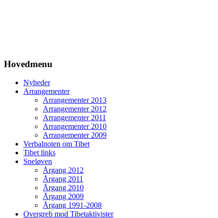
Hovedmenu
Nyheder
Arrangementer
Arrangementer 2013
Arrangementer 2012
Arrangementer 2011
Arrangementer 2010
Arrangementer 2009
Verbalnoten om Tibet
Tibet links
Sneløven
Årgang 2012
Årgang 2011
Årgang 2010
Årgang 2009
Årgang 1991-2008
Overgreb mod Tibetaktivister