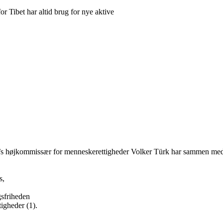
or Tibet har altid brug for nye aktive
 FN’s højkommissær for menneskerettigheder Volker Türk har sammen m
s,
ngsfriheden
tigheder (1).