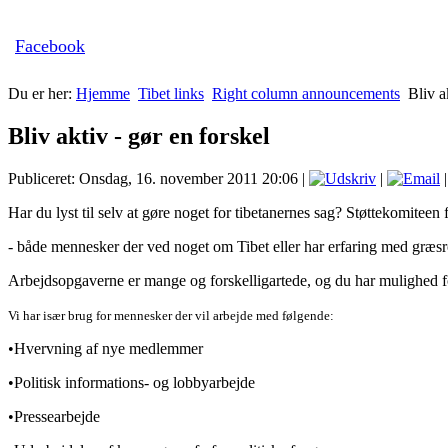
Facebook
Du er her:
Hjemme
Tibet links
Right column announcements
Bliv a
Bliv aktiv - gør en forskel
Publiceret: Onsdag, 16. november 2011 20:06
|
|
|
Har du lyst til selv at gøre noget for tibetanernes sag? Støttekomiteen f
- både mennesker der ved noget om Tibet eller har erfaring med græsro
Arbejdsopgaverne er mange og forskelligartede, og du har mulighed for
Vi har især brug for mennesker der vil arbejde med følgende:
•Hvervning af nye medlemmer
•Politisk informations- og lobbyarbejde
•Pressearbejde