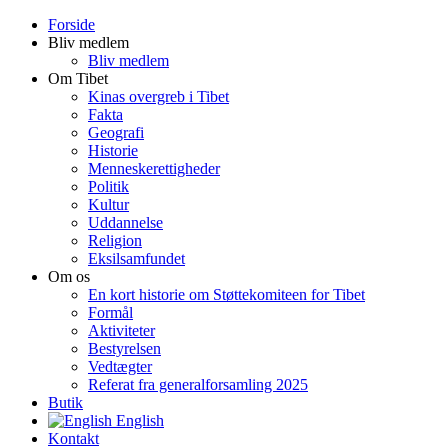
Forside
Bliv medlem
Bliv medlem
Om Tibet
Kinas overgreb i Tibet
Fakta
Geografi
Historie
Menneskerettigheder
Politik
Kultur
Uddannelse
Religion
Eksilsamfundet
Om os
En kort historie om Støttekomiteen for Tibet
Formål
Aktiviteter
Bestyrelsen
Vedtægter
Referat fra generalforsamling 2025
Butik
English
Kontakt