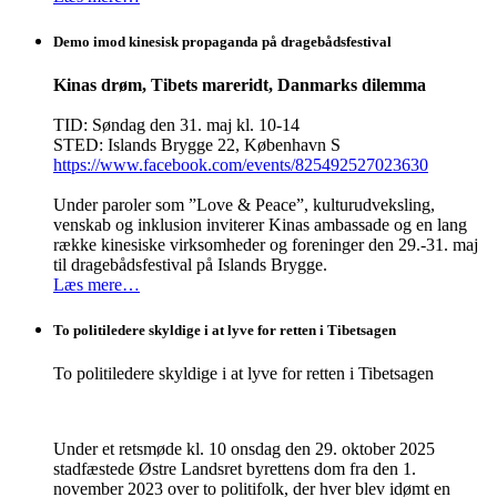
Demo imod kinesisk propaganda på dragebådsfestival
Kinas drøm, Tibets mareridt, Danmarks dilemma
TID: Søndag den 31. maj kl. 10-14
STED: Islands Brygge 22, København S
https://www.facebook.com/events/825492527023630
Under paroler som ”Love & Peace”, kulturudveksling,
venskab og inklusion inviterer Kinas ambassade og en lang
række kinesiske virksomheder og foreninger den 29.-31. maj
til dragebådsfestival på Islands Brygge.
Læs mere…
To politiledere skyldige i at lyve for retten i Tibetsagen
To politiledere skyldige i at lyve for retten i Tibetsagen
Under et retsmøde kl. 10 onsdag den 29. oktober 2025
stadfæstede Østre Landsret byrettens dom fra den 1.
november 2023 over to politifolk, der hver blev idømt en