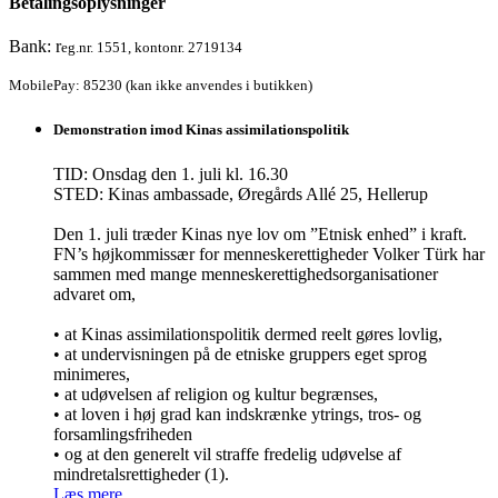
Betalingsoplysninger
Bank: r
eg.nr. 1551, kontonr. 2719134
MobilePay: 85230 (kan ikke anvendes i butikken)
Demonstration imod Kinas assimilationspolitik
TID: Onsdag den 1. juli kl. 16.30
STED: Kinas ambassade, Øregårds Allé 25, Hellerup
Den 1. juli træder Kinas nye lov om ”Etnisk enhed” i kraft.
FN’s højkommissær for menneskerettigheder Volker Türk har
sammen med mange menneskerettighedsorganisationer
advaret om,
• at Kinas assimilationspolitik dermed reelt gøres lovlig,
• at undervisningen på de etniske gruppers eget sprog
minimeres,
• at udøvelsen af religion og kultur begrænses,
• at loven i høj grad kan indskrænke ytrings, tros- og
forsamlingsfriheden
• og at den generelt vil straffe fredelig udøvelse af
mindretalsrettigheder (1).
Læs mere…