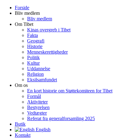
Forside
Bliv medlem
Bliv medlem
Om Tibet
Kinas overgreb i Tibet
Fakta
Geografi
Historie
Menneskerettigheder
Politik
Kultur
Uddannelse
Religion
Eksilsamfundet
Om os
En kort historie om Støttekomiteen for Tibet
Formål
Aktiviteter
Bestyrelsen
Vedtægter
Referat fra generalforsamling 2025
Butik
English
Kontakt