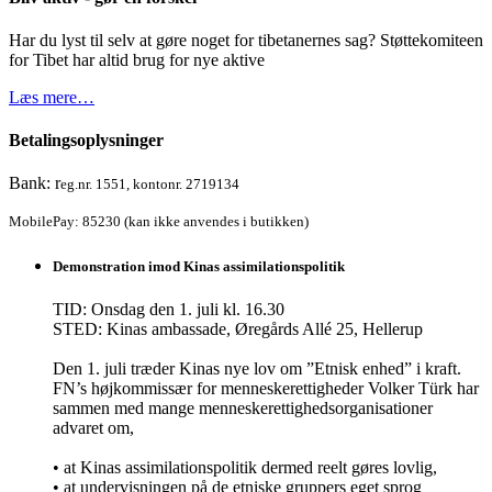
Har du lyst til selv at gøre noget for tibetanernes sag? Støttekomiteen
for Tibet har altid brug for nye aktive
Læs mere…
Betalingsoplysninger
Bank: r
eg.nr. 1551, kontonr. 2719134
MobilePay: 85230 (kan ikke anvendes i butikken)
Demonstration imod Kinas assimilationspolitik
TID: Onsdag den 1. juli kl. 16.30
STED: Kinas ambassade, Øregårds Allé 25, Hellerup
Den 1. juli træder Kinas nye lov om ”Etnisk enhed” i kraft.
FN’s højkommissær for menneskerettigheder Volker Türk har
sammen med mange menneskerettighedsorganisationer
advaret om,
• at Kinas assimilationspolitik dermed reelt gøres lovlig,
• at undervisningen på de etniske gruppers eget sprog