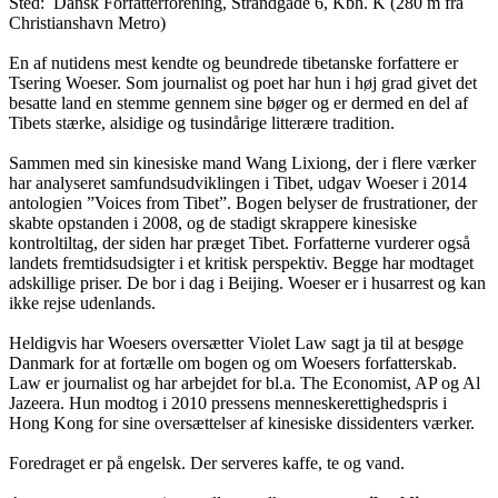
Sted: Dansk Forfatterforening, Strandgade 6, Kbh. K (280 m fra
Christianshavn Metro)
En af nutidens mest kendte og beundrede tibetanske forfattere er
Tsering Woeser. Som journalist og poet har hun i høj grad givet det
besatte land en stemme gennem sine bøger og er dermed en del af
Tibets stærke, alsidige og tusindårige litterære tradition.
Sammen med sin kinesiske mand Wang Lixiong, der i flere værker
har analyseret samfundsudviklingen i Tibet, udgav Woeser i 2014
antologien ”Voices from Tibet”. Bogen belyser de frustrationer, der
skabte opstanden i 2008, og de stadigt skrappere kinesiske
kontroltiltag, der siden har præget Tibet. Forfatterne vurderer også
landets fremtidsudsigter i et kritisk perspektiv. Begge har modtaget
adskillige priser. De bor i dag i Beijing. Woeser er i husarrest og kan
ikke rejse udenlands.
Heldigvis har Woesers oversætter Violet Law sagt ja til at besøge
Danmark for at fortælle om bogen og om Woesers forfatterskab.
Law er journalist og har arbejdet for bl.a. The Economist, AP og Al
Jazeera. Hun modtog i 2010 pressens menneskerettighedspris i
Hong Kong for sine oversættelser af kinesiske dissidenters værker.
Foredraget er på engelsk. Der serveres kaffe, te og vand.