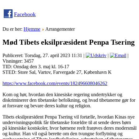
Facebook
Du er her:
Hjemme
Arrangementer
Mød Tibets eksilpræsident Penpa Tsering
Publiceret: Torsdag, 27. april 2023 11:31
|
|
|
Visninger: 3457
TID: Onsdag den 3. maj kl. 16-17
STED: Store Sal, Vartov, Farvergade 27, København K
https://www.facebook.com/events/182496608046262
Kom og hør, hvordan den kinesiske regering undertrykker og
diskriminerer den tibetanske befolkning, og hvad tibetanerne gør for
at forsvare og bevare deres kultur og religion.
Tibets eksilpræsident Penpa Tsering vil fortælle, hvordan Kinas nye
undervisningspolitik får tibetanske forældre til at sende deres børn
på kinesiske kostskoler, hvor børnene reelt frarøves deres modersmål
og kultur. Han vil også berette om den tvungne forflytning og