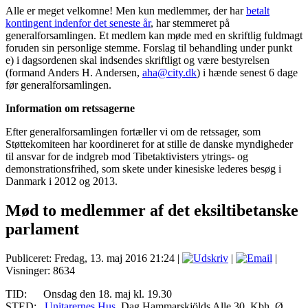
Alle er meget velkomne! Men kun medlemmer, der har
betalt
kontingent indenfor det seneste år
, har stemmeret på
generalforsamlingen. Et medlem kan møde med en skriftlig fuldmagt
foruden sin personlige stemme. Forslag til behandling under punkt
e) i dagsordenen skal indsendes skriftligt og være bestyrelsen
(formand Anders H. Andersen,
aha@city.dk
) i hænde senest 6 dage
før generalforsamlingen.
Information om retssagerne
Efter generalforsamlingen fortæller vi om de retssager, som
Støttekomiteen har koordineret for at stille de danske myndigheder
til ansvar for de indgreb mod Tibetaktivisters ytrings- og
demonstrationsfrihed, som skete under kinesiske lederes besøg i
Danmark i 2012 og 2013.
Mød to medlemmer af det eksiltibetanske
parlament
Publiceret: Fredag, 13. maj 2016 21:24
|
|
|
Visninger: 8634
TID: Onsdag den 18. maj kl. 19.30
STED:
Unitarernes Hus
, Dag Hammarskjölds Alle 30, Kbh. Ø