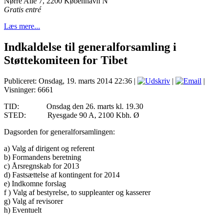
Nørre Allé 7, 2200 København N
Gratis entré
Læs mere...
Indkaldelse til generalforsamling i
Støttekomiteen for Tibet
Publiceret: Onsdag, 19. marts 2014 22:36
|
|
|
Visninger: 6661
TID: Onsdag den 26. marts kl. 19.30
STED: Ryesgade 90 A, 2100 Kbh. Ø
Dagsorden for generalforsamlingen:
a) Valg af dirigent og referent
b) Formandens beretning
c) Årsregnskab for 2013
d) Fastsættelse af kontingent for 2014
e) Indkomne forslag
f ) Valg af bestyrelse, to suppleanter og kasserer
g) Valg af revisorer
h) Eventuelt