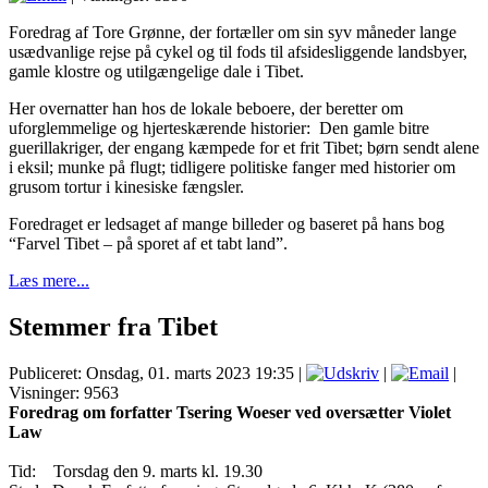
Foredrag af Tore Grønne, der fortæller om sin syv måneder lange
usædvanlige rejse på cykel og til fods til afsidesliggende landsbyer,
gamle klostre og utilgængelige dale i Tibet.
Her overnatter han hos de lokale beboere, der beretter om
uforglemmelige og hjerteskærende historier: Den gamle bitre
guerillakriger, der engang kæmpede for et frit Tibet; børn sendt alene
i eksil; munke på flugt; tidligere politiske fanger med historier om
grusom tortur i kinesiske fængsler.
Foredraget er ledsaget af mange billeder og baseret på hans bog
“Farvel Tibet – på sporet af et tabt land”.
Læs mere...
Stemmer fra Tibet
Publiceret: Onsdag, 01. marts 2023 19:35
|
|
|
Visninger: 9563
Foredrag om forfatter Tsering Woeser ved oversætter Violet
Law
Tid: Torsdag den 9. marts kl. 19.30