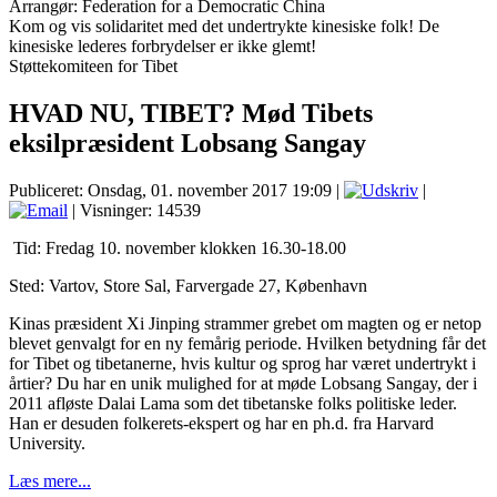
Arrangør: Federation for a Democratic China
Kom og vis solidaritet med det undertrykte kinesiske folk! De
kinesiske lederes forbrydelser er ikke glemt!
Støttekomiteen for Tibet
HVAD NU, TIBET? Mød Tibets
eksilpræsident Lobsang Sangay
Publiceret: Onsdag, 01. november 2017 19:09
|
|
| Visninger: 14539
Tid: Fredag 10. november klokken 16.30-18.00
Sted: Vartov, Store Sal, Farvergade 27, København
Kinas præsident Xi Jinping strammer grebet om magten og er netop
blevet genvalgt for en ny femårig periode. Hvilken betydning får det
for Tibet og tibetanerne, hvis kultur og sprog har været undertrykt i
årtier? Du har en unik mulighed for at møde Lobsang Sangay, der i
2011 afløste Dalai Lama som det tibetanske folks politiske leder.
Han er desuden folkerets­-ekspert og har en ph.d. fra Harvard
University.
Læs mere...