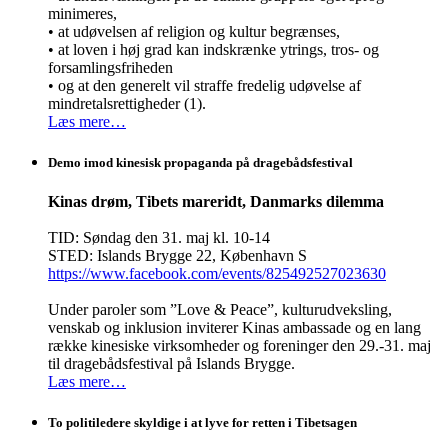
minimeres,
• at udøvelsen af religion og kultur begrænses,
• at loven i høj grad kan indskrænke ytrings, tros- og
forsamlingsfriheden
• og at den generelt vil straffe fredelig udøvelse af
mindretalsrettigheder (1).
Læs mere…
Demo imod kinesisk propaganda på dragebådsfestival
Kinas drøm, Tibets mareridt, Danmarks dilemma
TID: Søndag den 31. maj kl. 10-14
STED: Islands Brygge 22, København S
https://www.facebook.com/events/825492527023630
Under paroler som ”Love & Peace”, kulturudveksling,
venskab og inklusion inviterer Kinas ambassade og en lang
række kinesiske virksomheder og foreninger den 29.-31. maj
til dragebådsfestival på Islands Brygge.
Læs mere…
To politiledere skyldige i at lyve for retten i Tibetsagen