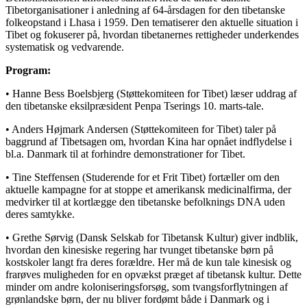
Tibetorganisationer i anledning af 64-årsdagen for den tibetanske
folkeopstand i Lhasa i 1959. Den tematiserer den aktuelle situation i
Tibet og fokuserer på, hvordan tibetanernes rettigheder underkendes
systematisk og vedvarende.
Program:
• Hanne Bess Boelsbjerg (Støttekomiteen for Tibet) læser uddrag af
den tibetanske eksilpræsident Penpa Tserings 10. marts-tale.
• Anders Højmark Andersen (Støttekomiteen for Tibet) taler på
baggrund af Tibetsagen om, hvordan Kina har opnået indflydelse i
bl.a. Danmark til at forhindre demonstrationer for Tibet.
• Tine Steffensen (Studerende for et Frit Tibet) fortæller om den
aktuelle kampagne for at stoppe et amerikansk medicinalfirma, der
medvirker til at kortlægge den tibetanske befolknings DNA uden
deres samtykke.
• Grethe Sørvig (Dansk Selskab for Tibetansk Kultur) giver indblik,
hvordan den kinesiske regering har tvunget tibetanske børn på
kostskoler langt fra deres forældre. Her må de kun tale kinesisk og
frarøves muligheden for en opvækst præget af tibetansk kultur. Dette
minder om andre koloniseringsforsøg, som tvangsforflytningen af
grønlandske børn, der nu bliver fordømt både i Danmark og i