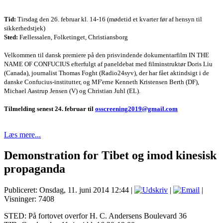
Tid:
Tirsdag den 26. februar kl. 14-16 (mødetid et kvarter før af hensyn til
sikkerhedstjek)
Sted:
Fællessalen, Folketinget, Christiansborg
Velkommen til dansk premiere på den prisvindende dokumentarfilm IN THE
NAME OF CONFUCIUS efterfulgt af paneldebat med filminstruktør Doris Liu
(Canada), journalist Thomas Foght (Radio24syv), der har fået aktindsigt i de
danske Confucius-institutter, og MF'erne Kenneth Kristensen Berth (DF),
Michael Aastrup Jensen (V) og Christian Juhl (EL).
Tilmelding senest 24. februar til
osscreening2019@gmail.com
Læs mere...
Demonstration for Tibet og imod kinesisk
propaganda
Publiceret: Onsdag, 11. juni 2014 12:44
|
|
|
Visninger: 7408
STED: På fortovet overfor H. C. Andersens Boulevard 36