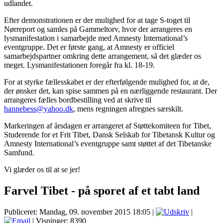
udlandet.
Efter demonstrationen er der mulighed for at tage S-toget til
Nørreport og samles på Gammeltorv, hvor der arrangeres en
lysmanifestation i samarbejde med Amnesty International’s
eventgruppe. Det er første gang, at Amnesty er officiel
samarbejdspartner omkring dette arrangement, så det glæder os
meget. Lysmanifestationen foregår fra kl. 18-19.
For at styrke fællesskabet er der efterfølgende mulighed for, at de,
der ønsker det, kan spise sammen på en nærliggende restaurant. Der
arrangeres fælles bordbestilling ved at skrive til
hannebess@yahoo.dk
, mens regningen afregnes særskilt.
Markeringen af årsdagen er arrangeret af Støttekomiteen for Tibet,
Studerende for et Frit Tibet, Dansk Selskab for Tibetansk Kultur og
Amnesty International’s eventgruppe samt støttet af det Tibetanske
Samfund.
Vi glæder os til at se jer!
Farvel Tibet - på sporet af et tabt land
Publiceret: Mandag, 09. november 2015 18:05
|
|
| Visninger: 8390