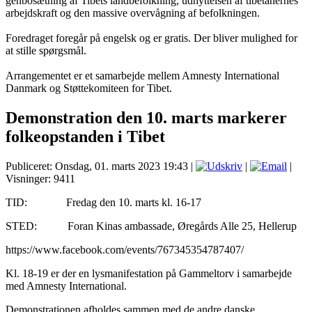
genbosætning af Tibets landbefolkning, udnyttelsen af tibetanernes
arbejdskraft og den massive overvågning af befolkningen.
Foredraget foregår på engelsk og er gratis. Der bliver mulighed for
at stille spørgsmål.
Arrangementet er et samarbejde mellem Amnesty International
Danmark og Støttekomiteen for Tibet.
Demonstration den 10. marts markerer
folkeopstanden i Tibet
Publiceret: Onsdag, 01. marts 2023 19:43
|
|
|
Visninger: 9411
TID: Fredag den 10. marts kl. 16-17
STED: Foran Kinas ambassade, Øregårds Alle 25, Hellerup
https://www.facebook.com/events/767345354787407/
Kl. 18-19 er der en lysmanifestation på Gammeltorv i samarbejde
med Amnesty International.
Demonstrationen afholdes sammen med de andre danske