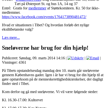
Tæt på Østerport St. og bus 1A, 14 og 37
Entré: Gratis for
medlemmer
af Støttekomiteen. Kr. 50 for ikke-
medlemmer.
https://www.facebook.com/events/1764173890481472/
Hvad er situationen i Tibet? Og hvordan forløb det nylige
eksiltibetanske valg?
Læs mere...
Sneløverne har brug for din hjælp!
Publiceret: Søndag, 09. marts 2014 14:16
|
|
|
Visninger: 4361
På Tibets opstandelsesdag mandag den 10. marts går sneløverne
gennem Københavns gader. Igen i år har vi brug for din hjælp til at
gøre opmærksom på de menneskerettighedskrænkelser, der dagligt
finder sted i Tibet.
Kom derfor og gå med sneløverne. Vi vil være følgende steder:
Kl. 16.30-17.00: Kultorvet