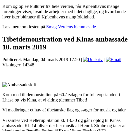
Kom og oplev kulturer fra hele verden, når Københavns mange
foreninger viser, hvad de arbejder med i det daglige, og hvordan de
hver især bidrager til Københavns mangfoldighed.
Læs mere om festen på
Smag Verdens hjemmeside
.
Tibetdemonstration ved Kinas ambassade
10. marts 2019
Publiceret: Mandag, 04. marts 2019 17:50
|
|
|
Visninger: 14348
Kom med til demonstration på 60-årsdagen for folkeopstanden i
Lhasa og vis Kina, at vi aldrig glemmer Tibet!
Vi medbringer et hav af tibetanske flag og sørger for musik og taler.
Vi samles ved Hellerup Station kl. 13.30 og går i optog til Kinas
ambassade. Kl. 14 bliver der her musik af Henrik Strube og taler af
blandt andre Pernille Frahm (SF) og Viggo Fischer (KF).