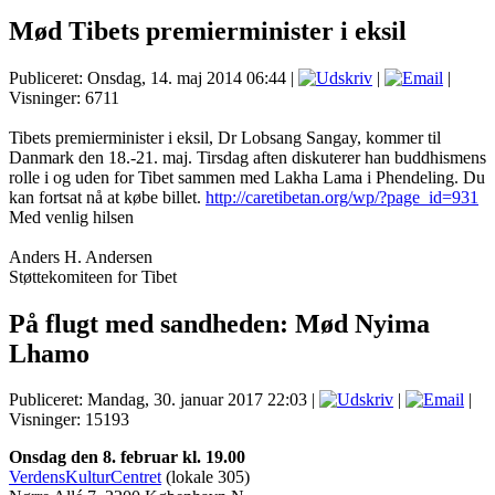
Mød Tibets premierminister i eksil
Publiceret: Onsdag, 14. maj 2014 06:44
|
|
|
Visninger: 6711
Tibets premierminister i eksil, Dr Lobsang Sangay, kommer til
Danmark den 18.-21. maj. Tirsdag aften diskuterer han buddhismens
rolle i og uden for Tibet sammen med Lakha Lama i Phendeling. Du
kan fortsat nå at købe billet.
http://caretibetan.org/wp/?page_id=931
Med venlig hilsen
Anders H. Andersen
Støttekomiteen for Tibet
På flugt med sandheden: Mød Nyima
Lhamo
Publiceret: Mandag, 30. januar 2017 22:03
|
|
|
Visninger: 15193
Onsdag den 8. februar kl. 19.00
VerdensKulturCentret
(lokale 305)