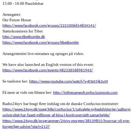
15.00 - 16.00 Paneldebat
Arrangører:
Our Future House
https://www.facebook.com/groups/2221006654834141/
Støttekomiteen for Tibet
http://www.tibetkomite.dk
https://www.facebook.com/groups/tibetkomite
Arrangementet live-streames og optages på video.
We have also launched an English version of this event:
https://www.facebook.com/events/482336568961943/
Se traileren her:
https://www.youtube.com/watch?v=KYa55jk2uVI
Få mere at vide om filmen her:
http://inthenameofconfuciusmovie.com
Radio24syv har bragt flere indslag om de danske Confucius-institutter:
https://www.24syv.dk/soeg/Alle/confucius/1/udvalgte-nyhedshistorier/aalborg-
universitet-har-faaet-millioner-af-kina-i-kontroversielt-samarbejde/
https://www.24syv.dk/programmer/24syv-morgen/38139855/hvornar-vil-nye-
borgerlige-udvise?start=2137