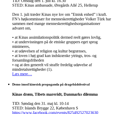
TID: Onsdag den 1. juli kl. 16.30
STED: Kinas ambassade, Øregårds Allé 25, Hellerup
Den 1. juli træder Kinas nye lov om ”Etnisk enhed” i kraft.
FN’s højkommissær for menneskerettigheder Volker Türk har
sammen med mange menneskerettighedsorganisationer
advaret om,
• at Kinas assimilationspolitik dermed reelt gøres lovlig,
• at undervisningen på de etniske gruppers eget sprog
minimeres,
• at udøvelsen af religion og kultur begrænses,
• at loven i høj grad kan indskrænke ytrings, tros- og
forsamlingsfriheden
• og at den generelt vil straffe fredelig udøvelse af
mindretalsrettigheder (1).
Læs mere…
Demo imod kinesisk propaganda på dragebådsfestival
Kinas drøm, Tibets mareridt, Danmarks dilemma
TID: Søndag den 31. maj kl. 10-14
STED: Islands Brygge 22, København S
https://www.facebook.com/events/825492527023630