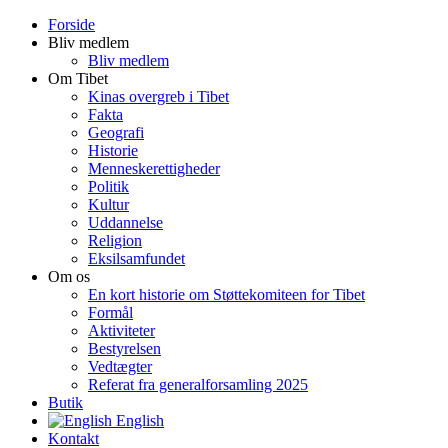
Forside
Bliv medlem
Bliv medlem
Om Tibet
Kinas overgreb i Tibet
Fakta
Geografi
Historie
Menneskerettigheder
Politik
Kultur
Uddannelse
Religion
Eksilsamfundet
Om os
En kort historie om Støttekomiteen for Tibet
Formål
Aktiviteter
Bestyrelsen
Vedtægter
Referat fra generalforsamling 2025
Butik
English
Kontakt