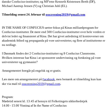
danske Confucius-institutter, og MF'erne Kenneth Kristensen Berth (DF),
Michael Aastrup Jensen (V) og Christian Juhl (EL).
Tilmelding senest 24. februar til
osscreening2019@gmail.com
IN THE NAME OF CONFUCIUS sætter fokus på Kinas milliardprogram for
Confucius-institutter. De mere end 500 Confucius-institutter over hele verden er
delvist ledet og finansieret af Kina. Det har givet anledning til kontroverser om
akademisk frihed og propaganda på vore universiteter, og flere af institutterne er
nu nedlagt.
I Danmark findes der 2 Confucius-institutter og 8 Confucius Classrooms.
Hvilken interesse har Kina i at sponsorere undervisning og forskning på vore
universiteter og gymnasier?
Arrangementet foregår på engelsk og er gratis.
Læs mere om arrangementet på
, men bemærk at tilmelding kun kan
Facebook
.
ske via mail til
osscreening2019@gmail.com
Program:
Mødetid senest kl. 13:45 af hensyn til Folketingets sikkerhedstjek
14.00 - 15.00 Visning af In the Name of Confucius