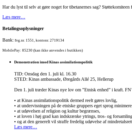
Har du lyst til selv at gøre noget for tibetanernes sag? Støttekomiteen f
Læs mere…
Betalingsoplysninger
Bank: r
eg.nr. 1551, kontonr. 2719134
MobilePay: 85230 (kan ikke anvendes i butikken)
Demonstration imod Kinas assimilationspolitik
TID: Onsdag den 1. juli kl. 16.30
STED: Kinas ambassade, Øregårds Allé 25, Hellerup
Den 1. juli træder Kinas nye lov om ”Etnisk enhed” i kraft.
• at Kinas assimilationspolitik dermed reelt gøres lovlig,
• at undervisningen på de etniske gruppers eget sprog minimere
• at udøvelsen af religion og kultur begrænses,
• at loven i høj grad kan indskrænke ytrings, tros- og forsamli
• og at den generelt vil straffe fredelig udøvelse af mindretalsret
Læs mere…