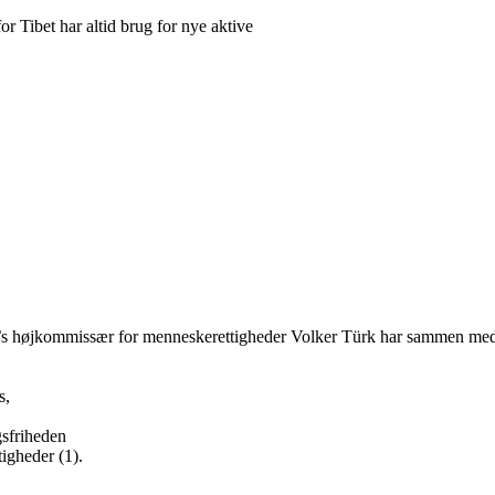
or Tibet har altid brug for nye aktive
 FN’s højkommissær for menneskerettigheder Volker Türk har sammen m
s,
ngsfriheden
tigheder (1).