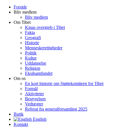
Forside
Bliv medlem
Bliv medlem
Om Tibet
Kinas overgreb i Tibet
Fakta
Geografi
Historie
Menneskerettigheder
Politik
Kultur
Uddannelse
Religion
Eksilsamfundet
Om os
En kort historie om Støttekomiteen for Tibet
Formål
Aktiviteter
Bestyrelsen
Vedtægter
Referat fra generalforsamling 2025
Butik
English
Kontakt