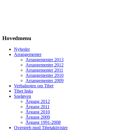
Hovedmenu
Nyheder
Arrangementer
Arrangementer 2013
Arrangementer 2012
Arrangementer 2011
Arrangementer 2010
Arrangementer 2009
Verbalnoten om Tibet
Tibet links
Sneløven
Årgang 2012
Årgang 2011
Årgang 2010
Årgang 2009
Årgang 1991-2008
Overgreb mod Tibetaktivister