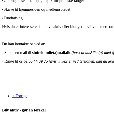
•Udarbejdelse af kampagner, fx for politiske fanger
•Skrive til hjemmesiden og medlemsbladet
•Fundraising
Hvis du er interesseret i at blive aktiv eller blot gerne vil vide mere 
Du kan kontakte os ved at:
- Sende en mail til
stottekomite(a)mail.dk
(husk at udskifte (a) med 
- Ringe til os på
50 44 39 75
(hvis vi ikke er ved telefonen, kan du læ
< Forrige
Bliv aktiv - gør en forskel