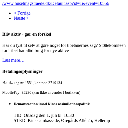
/www.husetmagstraede.dk/Default.asp?id=1&event=10556
< Forrige
Næste >
Bliv aktiv - gør en forskel
Har du lyst til selv at gøre noget for tibetanernes sag? Støttekomiteen
for Tibet har altid brug for nye aktive
Læs mere…
Betalingsoplysninger
Bank: r
eg.nr. 1551, kontonr. 2719134
MobilePay: 85230 (kan ikke anvendes i butikken)
Demonstration imod Kinas assimilationspolitik
TID: Onsdag den 1. juli kl. 16.30
STED: Kinas ambassade, Øregårds Allé 25, Hellerup