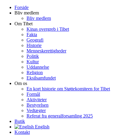
Forside
Bliv medlem
Bliv medlem
Om Tibet
Kinas overgreb i Tibet
Fakta
Geografi
Historie
Menneskerettigheder
Politik
Kultur
Uddannelse
Religion
Eksilsamfundet
Om os
En kort historie om Støttekomiteen for Tibet
Formål
Aktiviteter
Bestyrelsen
Vedtægter
Referat fra generalforsamling 2025
Butik
English
Kontakt