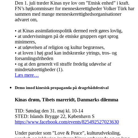
Den 1. juli træder Kinas nye lov om ”Etnisk enhed” i kraft.
FN’s højkommissær for menneskerettigheder Volker Türk har
sammen med mange menneskerettighedsorganisationer
advaret om,
• at Kinas assimilationspolitik dermed reelt gøres lovlig,
• at undervisningen på de etniske gruppers eget sprog
minimeres,
• at udøvelsen af religion og kultur begrænses,
• at loven i høj grad kan indskrænke ytrings, tros- og
forsamlingsfriheden
• og at den generelt vil straffe fredelig udøvelse af
mindretalsrettigheder (1).
Læs mere…
Demo imod kinesisk propaganda på dragebådsfestival
Kinas drøm, Tibets mareridt, Danmarks dilemma
TID: Søndag den 31. maj kl. 10-14
STED: Islands Brygge 22, København S
https://www.facebook.com/events/825492527023630
Under paroler som ”Love & Peace”, kulturudveksling,