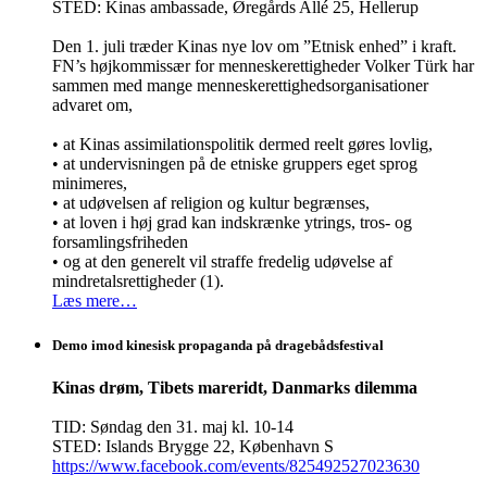
STED: Kinas ambassade, Øregårds Allé 25, Hellerup
Den 1. juli træder Kinas nye lov om ”Etnisk enhed” i kraft.
FN’s højkommissær for menneskerettigheder Volker Türk har
sammen med mange menneskerettighedsorganisationer
advaret om,
• at Kinas assimilationspolitik dermed reelt gøres lovlig,
• at undervisningen på de etniske gruppers eget sprog
minimeres,
• at udøvelsen af religion og kultur begrænses,
• at loven i høj grad kan indskrænke ytrings, tros- og
forsamlingsfriheden
• og at den generelt vil straffe fredelig udøvelse af
mindretalsrettigheder (1).
Læs mere…
Demo imod kinesisk propaganda på dragebådsfestival
Kinas drøm, Tibets mareridt, Danmarks dilemma
TID: Søndag den 31. maj kl. 10-14
STED: Islands Brygge 22, København S
https://www.facebook.com/events/825492527023630