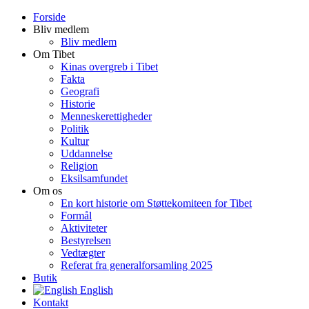
Forside
Bliv medlem
Bliv medlem
Om Tibet
Kinas overgreb i Tibet
Fakta
Geografi
Historie
Menneskerettigheder
Politik
Kultur
Uddannelse
Religion
Eksilsamfundet
Om os
En kort historie om Støttekomiteen for Tibet
Formål
Aktiviteter
Bestyrelsen
Vedtægter
Referat fra generalforsamling 2025
Butik
English
Kontakt