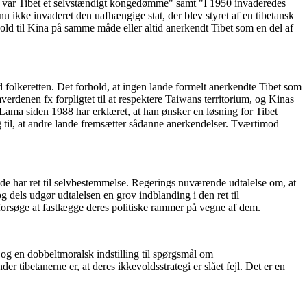
der var Tibet et selvstændigt kongedømme" samt "I 1950 invaderedes
ikke invaderet den uafhængige stat, der blev styret af en tibetansk
ld til Kina på samme måde eller altid anerkendt Tibet som en del af
d folkeretten. Det forhold, at ingen lande formelt anerkendte Tibet som
verdenen fx forpligtet til at respektere Taiwans territorium, og Kinas
i Lama siden 1988 har erklæret, at han ønsker en løsning for Tibet
 til, at andre lande fremsætter sådanne anerkendelser. Tværtimod
de har ret til selvbestemmelse. Regerings nuværende udtalelse om, at
 dels udgør udtalelsen en grov indblanding i den ret til
 forsøge at fastlægge deres politiske rammer på vegne af dem.
 og en dobbeltmoralsk indstilling til spørgsmål om
 tibetanerne er, at deres ikkevoldsstrategi er slået fejl. Det er en