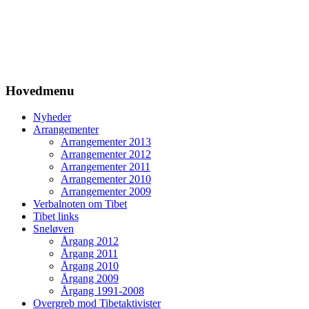
Hovedmenu
Nyheder
Arrangementer
Arrangementer 2013
Arrangementer 2012
Arrangementer 2011
Arrangementer 2010
Arrangementer 2009
Verbalnoten om Tibet
Tibet links
Sneløven
Årgang 2012
Årgang 2011
Årgang 2010
Årgang 2009
Årgang 1991-2008
Overgreb mod Tibetaktivister