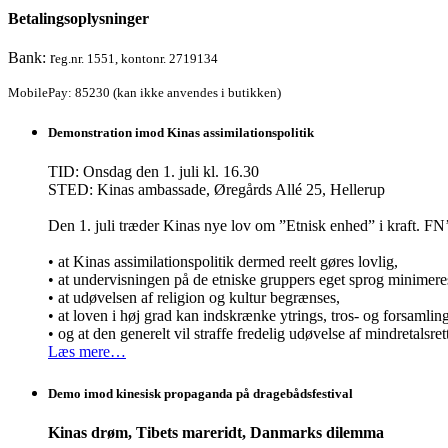
Betalingsoplysninger
Bank: r
eg.nr. 1551, kontonr. 2719134
MobilePay: 85230 (kan ikke anvendes i butikken)
Demonstration imod Kinas assimilationspolitik
TID: Onsdag den 1. juli kl. 16.30
STED: Kinas ambassade, Øregårds Allé 25, Hellerup
Den 1. juli træder Kinas nye lov om ”Etnisk enhed” i kraft.
• at Kinas assimilationspolitik dermed reelt gøres lovlig,
• at undervisningen på de etniske gruppers eget sprog minimere
• at udøvelsen af religion og kultur begrænses,
• at loven i høj grad kan indskrænke ytrings, tros- og forsamli
• og at den generelt vil straffe fredelig udøvelse af mindretalsret
Læs mere…
Demo imod kinesisk propaganda på dragebådsfestival
Kinas drøm, Tibets mareridt, Danmarks dilemma