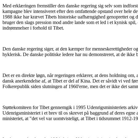
Med erklæringen fremstiller den danske regering sig selv som indfor
kampagne blev intensiveret efter den omfattende opstand over hele det
1988 ikke har krævet Tibets historiske uafhængighed genoprettet og
bruger den slags pression mod andre lande som et led i et kynisk spil,
indrømmelser i forhold til Tibet.
Den danske regering siger, at den kæmper for menneskerettigheder og y
hyklerisk. De danske politiske ledere har nu demonstreret, at de ikke b
Det er en direkte løgn, når regeringen erklærer, at dens holdning om, 
dansk anerkendelse af, at Tibet er del af Kina. Det er såvidt vi ved f
Folkerepublik siden slutningen af 1960'erne, men det er ikke det sa
Støttekomiteen for Tibet gennemgik i 1995 Udenrigsministeriets arki
Udenrigsministeriet i et brev til os skrevet på baggrund af deres egne a
ministeriet, at "det vel var uomtvisteligt, at Tibet i tidsrummet 1912