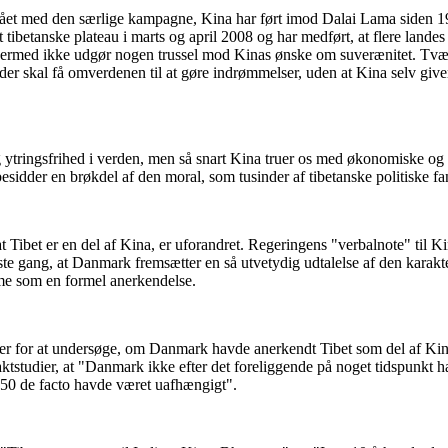
stået med den særlige kampagne, Kina har ført imod Dalai Lama siden 1
 tibetanske plateau i marts og april 2008 og har medført, at flere land
 dermed ikke udgør nogen trussel mod Kinas ønske om suverænitet. Tv
 der skal få omverdenen til at gøre indrømmelser, uden at Kina selv giv
tringsfrihed i verden, men så snart Kina truer os med økonomiske og po
esidder en brøkdel af den moral, som tusinder af tibetanske politiske fan
at Tibet er en del af Kina, er uforandret. Regeringens "verbalnote" til 
ørste gang, at Danmark fremsætter en så utvetydig udtalelse af den kara
mme som en formel anerkendelse.
ver for at undersøge, om Danmark havde anerkendt Tibet som del af Kin
ktstudier, at "Danmark ikke efter det foreliggende på noget tidspunkt har 
-1950 de facto havde været uafhængigt".