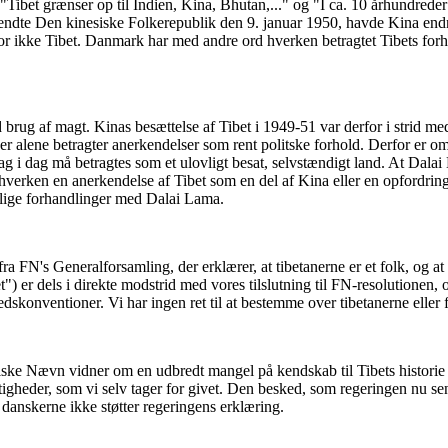
t "Tibet grænser op til Indien, Kina, Bhutan,..." og "I ca. 10 århundre
ndte Den kinesiske Folkerepublik den 9. januar 1950, havde Kina endnu 
 ikke Tibet. Danmark har med andre ord hverken betragtet Tibets forho
brug af magt. Kinas besættelse af Tibet i 1949-51 var derfor i strid me
er alene betragter anerkendelser som rent politske forhold. Derfor er om
dag i dag må betragtes som et ulovligt besat, selvstændigt land. At Dala
verken en anerkendelse af Tibet som en del af Kina eller en opfordring
ntlige forhandlinger med Dalai Lama.
N's Generalforsamling, der erklærer, at tibetanerne er et folk, og at 
er dels i direkte modstrid med vores tilslutning til FN-resolutionen, og
dskonventioner. Vi har ingen ret til at bestemme over tibetanerne eller
tiske Nævn vidner om en udbredt mangel på kendskab til Tibets historie
heder, som vi selv tager for givet. Den besked, som regeringen nu sender
af danskerne ikke støtter regeringens erklæring.