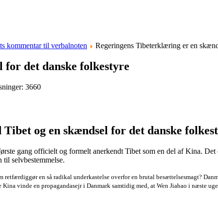
ts kommentar til verbalnoten
Regeringens Tibeterklæring er en skænds
 for det danske folkestyre
sninger: 3660
Tibet og en skændsel for det danske folkes
rste gang officielt og formelt anerkendt Tibet som en del af Kina. Det 
n til selvbestemmelse.
retfærdiggør en så radikal underkastelse overfor en brutal besættelsesmagt? Danmar
 se Kina vinde en propagandasejr i Danmark samtidig med, at Wen Jiabao i næste uge