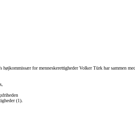
 FN’s højkommissær for menneskerettigheder Volker Türk har sammen m
s,
ngsfriheden
tigheder (1).