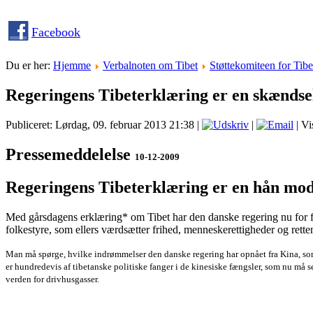
Facebook
Du er her:
Hjemme
Verbalnoten om Tibet
Støttekomiteen for Tibe
Regeringens Tibeterklæring er en skændsel
Publiceret: Lørdag, 09. februar 2013 21:38
|
|
| Vi
Pressemeddelelse
10-12-2009
Regeringens Tibeterklæring er en hån mod 
Med gårsdagens erklæring* om Tibet har den danske regering nu for fø
folkestyre, som ellers værdsætter frihed, menneskerettigheder og rette
Man må spørge, hvilke indrømmelser den danske regering har opnået fra Kina, som 
er hundredevis af tibetanske politiske fanger i de kinesiske fængsler, som nu må
verden for drivhusgasser.