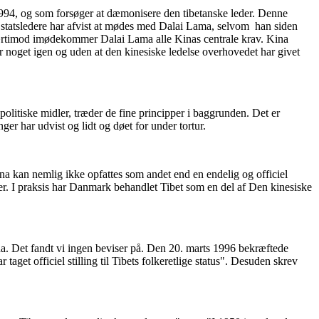
994, og som forsøger at dæmonisere den tibetanske leder. Denne
es statsledere har afvist at mødes med Dalai Lama, selvom han siden
ærtimod imødekommer Dalai Lama alle Kinas centrale krav. Kina
er noget igen og uden at den kinesiske ledelse overhovedet har givet
litiske midler, træder de fine principper i baggrunden. Det er
ger har udvist og lidt og døet for under tortur.
Kina kan nemlig ikke opfattes som andet end en endelig og officiel
kter. I praksis har Danmark behandlet Tibet som en del af Den kinesiske
a. Det fandt vi ingen beviser på. Den 20. marts 1996 bekræftede
taget officiel stilling til Tibets folkeretlige status". Desuden skrev