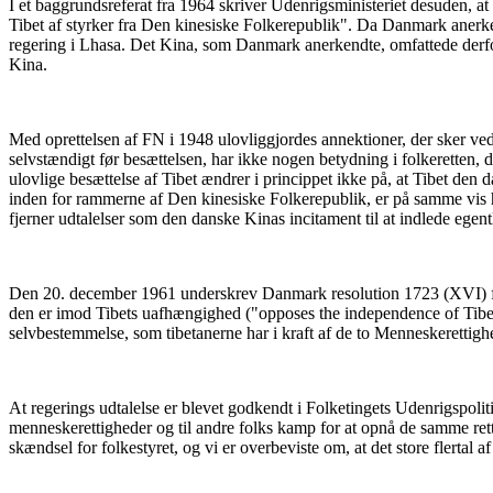
I et baggrundsreferat fra 1964 skriver Udenrigsministeriet desuden, a
Tibet af styrker fra Den kinesiske Folkerepublik". Da Danmark anerke
regering i Lhasa. Det Kina, som Danmark anerkendte, omfattede derfor
Kina.
Med oprettelsen af FN i 1948 ulovliggjordes annektioner, der sker ved 
selvstændigt før besættelsen, har ikke nogen betydning i folkeretten, d
ulovlige besættelse af Tibet ændrer i princippet ikke på, at Tibet den 
inden for rammerne af Den kinesiske Folkerepublik, er på samme vis h
fjerner udtalelser som den danske Kinas incitament til at indlede ege
Den 20. december 1961 underskrev Danmark resolution 1723 (XVI) fra F
den er imod Tibets uafhængighed ("opposes the independence of Tibet") 
selvbestemmelse, som tibetanerne har i kraft af de to Menneskerettighe
At regerings udtalelse er blevet godkendt i Folketingets Udenrigspoli
menneskerettigheder og til andre folks kamp for at opnå de samme rettig
skændsel for folkestyret, og vi er overbeviste om, at det store flertal 