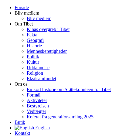
Forside
Bliv medlem
Bliv medlem
Om Tibet
Kinas overgreb i Tibet
Fakta
Geografi
Historie
Menneskerettigheder
Politik
Kultur
Uddannelse
Religion
Eksilsamfundet
Om os
En kort historie om Støttekomiteen for Tibet
Formål
Aktiviteter
Bestyrelsen
Vedtægter
Referat fra generalforsamling 2025
Butik
English
Kontakt