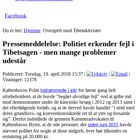
Facebook
Du er her:
Hjemme
Overgreb mod Tibetaktivister
Pressemeddelelse: Politiet erkender fejl i
Tibetsagen - men mange problemer
udestår
Publiceret: Torsdag, 19. april 2018 15:37
|
|
|
Visninger: 12378
Københavns Politi
for første gang helt
indrømmede i går
uforbeholdent, at de havde "begået alvorlige fejl" ved at gribe ind
mod demonstranter under de kinesiske besøg i 2012 og 2013 samt i
det efterfølgende forløb, og at de derved havde handlet "i strid med
deres grundlovs- og konventionssikrede ret til at ytre og forsamle
sig". Derfor indstillede de gennem Kammeradvokaten til
Københavns Byret, at de otte personer, der
havde
siden juni 2015
stævnet politiet for nogle af disse indgreb, hver bør tilkendes en
erstatning på 20.000 kr.