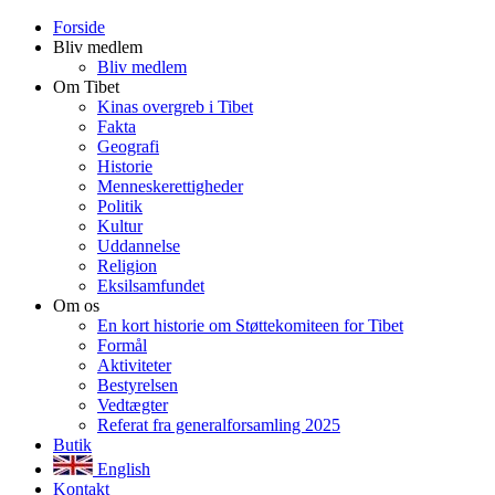
Forside
Bliv medlem
Bliv medlem
Om Tibet
Kinas overgreb i Tibet
Fakta
Geografi
Historie
Menneskerettigheder
Politik
Kultur
Uddannelse
Religion
Eksilsamfundet
Om os
En kort historie om Støttekomiteen for Tibet
Formål
Aktiviteter
Bestyrelsen
Vedtægter
Referat fra generalforsamling 2025
Butik
English
Kontakt