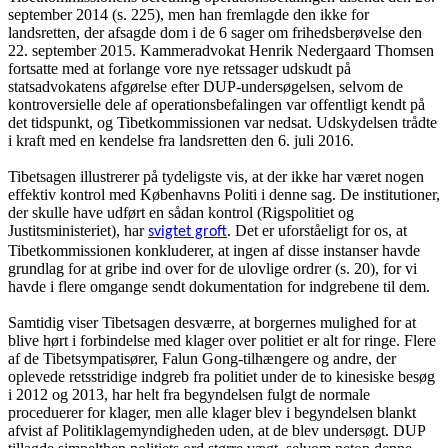
september 2014 (s. 225), men han fremlagde den ikke for
landsretten, der afsagde dom i de 6 sager om frihedsberøvelse den
22. september 2015. Kammeradvokat Henrik Nedergaard Thomsen
fortsatte med at forlange vore nye retssager udskudt på
statsadvokatens afgørelse efter DUP-undersøgelsen, selvom de
kontroversielle dele af operationsbefalingen var offentligt kendt på
det tidspunkt, og Tibetkommissionen var nedsat. Udskydelsen trådte
i kraft med en kendelse fra landsretten den 6. juli 2016.
Tibetsagen illustrerer på tydeligste vis, at der ikke har været nogen
effektiv kontrol med Københavns Politi i denne sag. De institutioner,
der skulle have udført en sådan kontrol (Rigspolitiet og
Justitsministeriet), har
. Det er uforståeligt for os, at
svigtet groft
Tibetkommissionen konkluderer, at ingen af disse instanser havde
grundlag for at gribe ind over for de ulovlige ordrer (s. 20), for vi
havde i flere omgange sendt dokumentation for indgrebene til dem.
Samtidig viser Tibetsagen desværre, at borgernes mulighed for at
blive hørt i forbindelse med klager over politiet er alt for ringe. Flere
af de Tibetsympatisører, Falun Gong-tilhængere og andre, der
oplevede retsstridige indgreb fra politiet under de to kinesiske besøg
i 2012 og 2013, har helt fra begyndelsen fulgt de normale
proceduerer for klager, men alle klager blev i begyndelsen blankt
afvist af Politiklagemyndigheden uden, at de blev undersøgt. DUP