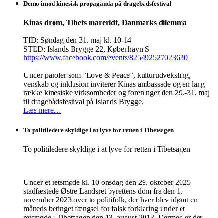
Demo imod kinesisk propaganda på dragebådsfestival
Kinas drøm, Tibets mareridt, Danmarks dilemma
TID: Søndag den 31. maj kl. 10-14
STED: Islands Brygge 22, København S
https://www.facebook.com/events/825492527023630
Under paroler som ”Love & Peace”, kulturudveksling,
venskab og inklusion inviterer Kinas ambassade og en lang
række kinesiske virksomheder og foreninger den 29.-31. maj
til dragebådsfestival på Islands Brygge.
Læs mere…
To politiledere skyldige i at lyve for retten i Tibetsagen
To politiledere skyldige i at lyve for retten i Tibetsagen
Under et retsmøde kl. 10 onsdag den 29. oktober 2025
stadfæstede Østre Landsret byrettens dom fra den 1.
november 2023 over to politifolk, der hver blev idømt en
måneds betinget fængsel for falsk forklaring under et
retsmøde i Tibetsagen den 13. august 2013. Dermed er der