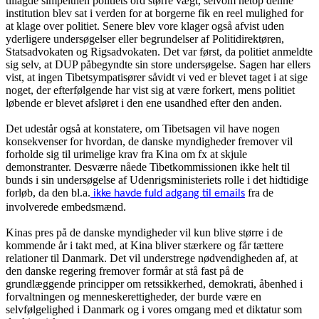
tillagde simpelthen politiets ord større vægt, selvom netop denne
institution blev sat i verden for at borgerne fik en reel mulighed for
at klage over politiet. Senere blev vore klager også afvist uden
yderligere undersøgelser eller begrundelser af Politidirektøren,
Statsadvokaten og Rigsadvokaten. Det var først, da politiet anmeldte
sig selv, at DUP påbegyndte sin store undersøgelse. Sagen har ellers
vist, at ingen Tibetsympatisører såvidt vi ved er blevet taget i at sige
noget, der efterfølgende har vist sig at være forkert, mens politiet
løbende er blevet afsløret i den ene usandhed efter den anden.
Det udestår også at konstatere, om Tibetsagen vil have nogen
konsekvenser for hvordan, de danske myndigheder fremover vil
forholde sig til urimelige krav fra Kina om fx at skjule
demonstranter. Desværre nåede Tibetkommissionen ikke helt til
bunds i sin undersøgelse af Udenrigsministeriets rolle i det hidtidige
forløb, da den bl.a.
fra de
ikke havde fuld adgang til emails
involverede embedsmænd.
Kinas pres på de danske myndigheder vil kun blive større i de
kommende år i takt med, at Kina bliver stærkere og får tættere
relationer til Danmark. Det vil understrege nødvendigheden af, at
den danske regering fremover formår at stå fast på de
grundlæggende principper om retssikkerhed, demokrati, åbenhed i
forvaltningen og menneskerettigheder, der burde være en
selvfølgelighed i Danmark og i vores omgang med et diktatur som