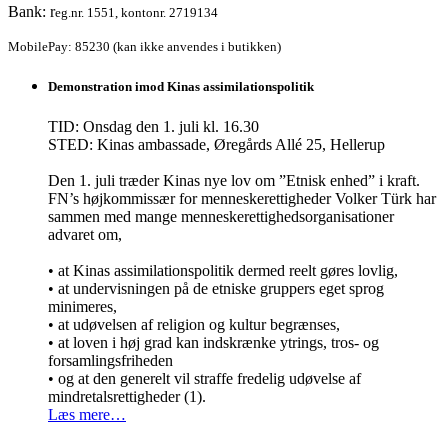
Bank: r
eg.nr. 1551, kontonr. 2719134
MobilePay: 85230 (kan ikke anvendes i butikken)
Demonstration imod Kinas assimilationspolitik
TID: Onsdag den 1. juli kl. 16.30
STED: Kinas ambassade, Øregårds Allé 25, Hellerup
Den 1. juli træder Kinas nye lov om ”Etnisk enhed” i kraft.
FN’s højkommissær for menneskerettigheder Volker Türk har
sammen med mange menneskerettighedsorganisationer
advaret om,
• at Kinas assimilationspolitik dermed reelt gøres lovlig,
• at undervisningen på de etniske gruppers eget sprog
minimeres,
• at udøvelsen af religion og kultur begrænses,
• at loven i høj grad kan indskrænke ytrings, tros- og
forsamlingsfriheden
• og at den generelt vil straffe fredelig udøvelse af
mindretalsrettigheder (1).
Læs mere…