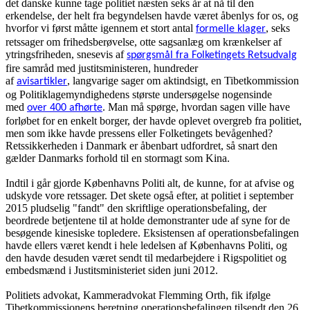
det danske kunne tage politiet næsten seks år at nå til den
erkendelse, der helt fra begyndelsen havde været åbenlys for os, og
hvorfor vi først måtte igennem et stort antal
, seks
formelle klager
retssager om frihedsberøvelse, otte sagsanlæg om krænkelser af
ytringsfriheden, snesevis af
spørgsmål fra Folketingets Retsudvalg
fire samråd med justitsministeren, hundreder
af
, langvarige sager om aktindsigt, en Tibetkommission
avisartikler
og Politiklagemyndighedens største undersøgelse nogensinde
med
. Man må spørge, hvordan sagen ville have
over 400 afhørte
forløbet for en enkelt borger, der havde oplevet overgreb fra politiet,
men som ikke havde pressens eller Folketingets bevågenhed?
Retssikkerheden i Danmark er åbenbart udfordret, så snart den
gælder Danmarks forhold til en stormagt som Kina.
Indtil i går gjorde Københavns Politi alt, de kunne, for at afvise og
udskyde vore retssager. Det skete også efter, at politiet i september
2015 pludselig "fandt" den skriftlige operationsbefaling, der
beordrede betjentene til at holde demonstranter ude af syne for de
besøgende kinesiske topledere. Eksistensen af operationsbefalingen
havde ellers været kendt i hele ledelsen af Københavns Politi, og
den havde desuden været sendt til medarbejdere i Rigspolitiet og
embedsmænd i Justitsministeriet siden juni 2012.
Politiets advokat, Kammeradvokat Flemming Orth, fik ifølge
Tibetkommissionens beretning operationsbefalingen tilsendt den 26.