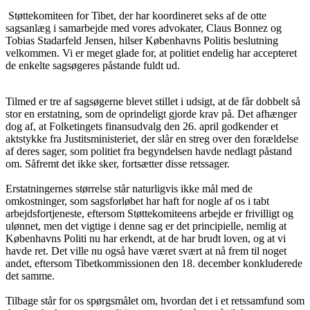
Støttekomiteen for Tibet, der har koordineret seks af de otte
sagsanlæg i samarbejde med vores advokater, Claus Bonnez og
Tobias Stadarfeld Jensen, hilser Københavns Politis beslutning
velkommen. Vi er meget glade for, at politiet endelig har accepteret
de enkelte sagsøgeres påstande fuldt ud.
Tilmed er tre af sagsøgerne blevet stillet i udsigt, at de får dobbelt så
stor en erstatning, som de oprindeligt gjorde krav på. Det afhænger
dog af, at Folketingets finansudvalg den 26. april godkender et
aktstykke fra Justitsministeriet, der slår en streg over den forældelse
af deres sager, som politiet fra begyndelsen havde nedlagt påstand
om. Såfremt det ikke sker, fortsætter disse retssager.
Erstatningernes størrelse står naturligvis ikke mål med de
omkostninger, som sagsforløbet har haft for nogle af os i tabt
arbejdsfortjeneste, eftersom Støttekomiteens arbejde er frivilligt og
ulønnet, men det vigtige i denne sag er det principielle, nemlig at
Københavns Politi nu har erkendt, at de har brudt loven, og at vi
havde ret. Det ville nu også have været svært at nå frem til noget
andet, eftersom Tibetkommissionen den 18. december konkluderede
det samme.
Tilbage står for os spørgsmålet om, hvordan det i et retssamfund som