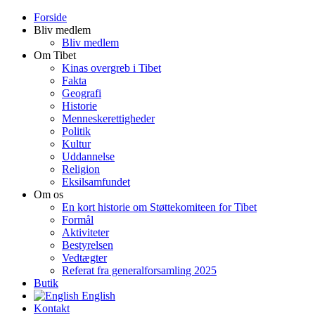
Forside
Bliv medlem
Bliv medlem
Om Tibet
Kinas overgreb i Tibet
Fakta
Geografi
Historie
Menneskerettigheder
Politik
Kultur
Uddannelse
Religion
Eksilsamfundet
Om os
En kort historie om Støttekomiteen for Tibet
Formål
Aktiviteter
Bestyrelsen
Vedtægter
Referat fra generalforsamling 2025
Butik
English
Kontakt