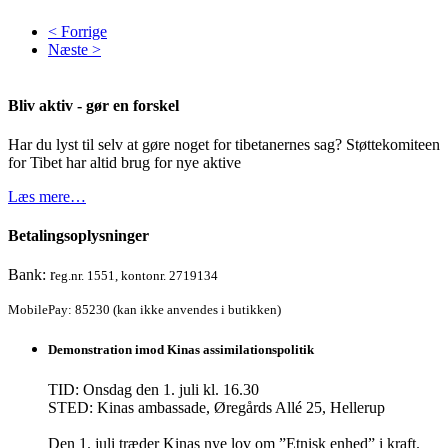
< Forrige
Næste >
Bliv aktiv - gør en forskel
Har du lyst til selv at gøre noget for tibetanernes sag? Støttekomiteen
for Tibet har altid brug for nye aktive
Læs mere…
Betalingsoplysninger
Bank: r
eg.nr. 1551, kontonr. 2719134
MobilePay: 85230 (kan ikke anvendes i butikken)
Demonstration imod Kinas assimilationspolitik
TID: Onsdag den 1. juli kl. 16.30
STED: Kinas ambassade, Øregårds Allé 25, Hellerup
Den 1. juli træder Kinas nye lov om ”Etnisk enhed” i kraft.