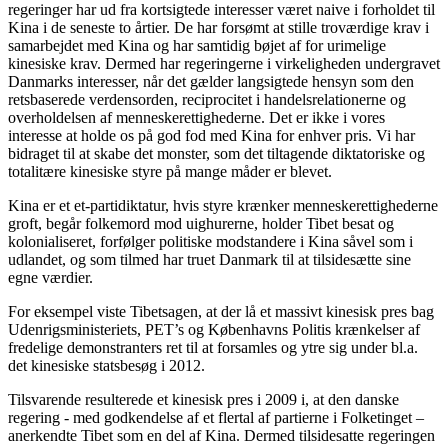
regeringer har ud fra kortsigtede interesser været naive i forholdet til
Kina i de seneste to årtier. De har forsømt at stille troværdige krav i
samarbejdet med Kina og har samtidig bøjet af for urimelige
kinesiske krav. Dermed har regeringerne i virkeligheden undergravet
Danmarks interesser, når det gælder langsigtede hensyn som den
retsbaserede verdensorden, reciprocitet i handelsrelationerne og
overholdelsen af menneskerettighederne. Det er ikke i vores
interesse at holde os på god fod med Kina for enhver pris. Vi har
bidraget til at skabe det monster, som det tiltagende diktatoriske og
totalitære kinesiske styre på mange måder er blevet.
Kina er et et-partidiktatur, hvis styre krænker menneskerettighederne
groft, begår folkemord mod uighurerne, holder Tibet besat og
kolonialiseret, forfølger politiske modstandere i Kina såvel som i
udlandet, og som tilmed har truet Danmark til at tilsidesætte sine
egne værdier.
For eksempel viste Tibetsagen, at der lå et massivt kinesisk pres bag
Udenrigsministeriets, PET’s og Københavns Politis krænkelser af
fredelige demonstranters ret til at forsamles og ytre sig under bl.a.
det kinesiske statsbesøg i 2012.
Tilsvarende resulterede et kinesisk pres i 2009 i, at den danske
regering - med godkendelse af et flertal af partierne i Folketinget –
anerkendte Tibet som en del af Kina. Dermed tilsidesatte regeringen