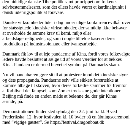
den hidtidige danske Tibetpolitik samt princippet om folkenes
selvbestemmelsesret, som det ellers havde været et kardinalpunkt i
dansk udenrigspolitik at forsvare.
Danske virksomheder lider i dag under ulige konkurrencevilkår over
for statsstøttede kinesiske virksomheder, der samtidig ikke behøver
at overholde de samme krav til kemi, miljø eller
arbejdstagerrettigheder, og som i nogle tilfælde baserer deres
produktion på industrispionage eller tvangsarbejde.
Danmark fik lov til at leje pandaerne af Kina, fordi vores folkevalgte
ledere havde besluttet at sælge ud af vores værdier for at tækkes
Kina. Pandaen er dermed blevet et symbol på Danmarks skam.
Nu vil pandahæren gøre sit til at protestere imod det kinesiske styre
og dets propaganda. Pandaerne selv ville sikkert foretrække at
komme tilbage til skoven, hvor deres forfædre stammer fra fremfor
at forblive i det fængsel, som Zoo er trods sine gode intentioner.
Beijing må finde en anden måde at belønne de, der går Kinas
ærinde, på.
Demonstrationen finder sted søndag den 22. juni fra kl. 9 ved
Frederikskaj 12, hvor festivalen kl. 10 byder på en åbningsceremoni
med ”vigtige gæster”. Se https://festival.dragonboat.dk