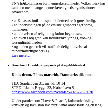
FN’s højkommissær for menneskerettigheder Volker Türk har
sammen med mange menneskerettighedsorganisationer
advaret om,
• at Kinas assimilationspolitik dermed reelt gøres lovlig,
• at undervisningen på de etniske gruppers eget sprog
minimeres,
• at udøvelsen af religion og kultur begrænses,
• at loven i høj grad kan indskrænke ytrings, tros- og
forsamlingsfriheden
• og at den generelt vil straffe fredelig udøvelse af
mindretalsrettigheder (1).
Læs mere…
Demo imod kinesisk propaganda på dragebådsfestival
Kinas drøm, Tibets mareridt, Danmarks dilemma
TID: Søndag den 31. maj kl. 10-14
STED: Islands Brygge 22, København S
https://www.facebook.com/events/825492527023630
Under paroler som ”Love & Peace”, kulturudveksling,
venskab og inklusion inviterer Kinas ambassade og en lang