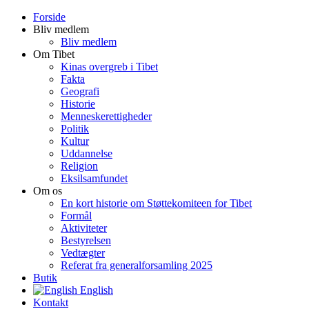
Forside
Bliv medlem
Bliv medlem
Om Tibet
Kinas overgreb i Tibet
Fakta
Geografi
Historie
Menneskerettigheder
Politik
Kultur
Uddannelse
Religion
Eksilsamfundet
Om os
En kort historie om Støttekomiteen for Tibet
Formål
Aktiviteter
Bestyrelsen
Vedtægter
Referat fra generalforsamling 2025
Butik
English
Kontakt