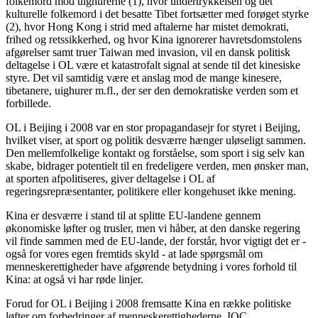
folkemord mod uighurerne (1), hvor undertrykkelsen og det
kulturelle folkemord i det besatte Tibet fortsætter med forøget styrke
(2), hvor Hong Kong i strid med aftalerne har mistet demokrati,
frihed og retssikkerhed, og hvor Kina ignorerer havretsdomstolens
afgørelser samt truer Taiwan med invasion, vil en dansk politisk
deltagelse i OL være et katastrofalt signal at sende til det kinesiske
styre. Det vil samtidig være et anslag mod de mange kinesere,
tibetanere, uighurer m.fl., der ser den demokratiske verden som et
forbillede.
OL i Beijing i 2008 var en stor propagandasejr for styret i Beijing,
hvilket viser, at sport og politik desværre hænger uløseligt sammen.
Den mellemfolkelige kontakt og forståelse, som sport i sig selv kan
skabe, bidrager potentielt til en fredeligere verden, men ønsker man,
at sporten afpolitiseres, giver deltagelse i OL af
regeringsrepræsentanter, politikere eller kongehuset ikke mening.
Kina er desværre i stand til at splitte EU-landene gennem
økonomiske løfter og trusler, men vi håber, at den danske regering
vil finde sammen med de EU-lande, der forstår, hvor vigtigt det er -
også for vores egen fremtids skyld - at lade spørgsmål om
menneskerettigheder have afgørende betydning i vores forhold til
Kina: at også vi har røde linjer.
Forud for OL i Beijing i 2008 fremsatte Kina en række politiske
løfter om forbedringer af menneskerettighederne. IOC