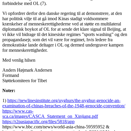
forbindelse med OL (7).
Vi opfordrer derfor den danske regering til at demonstrere, at den
har politisk vilje til at gå imod Kinas stadigt voldsommere
krænkelser af menneskerettighederne ved at støtte en multilateral
diplomatisk boykot af OL for at sende det klare signal til Beijing, at
vi ikke vil bidrage til det kinesiske regimes ”sports washing” og den
propagandasejr, som det vil være for regimet, hvis ledere fra
demokratiske lande deltager i OL og dermed undergraver kampen
for menneskerettigheder.
Med venlig hilsen
Anders Højmark Andersen
Formand
Støttekomiteen for Tibet
Noter:
1)
https://newlinesinstitute.org/uyghurs/the-uyghur-genocide-an-
examination-of-chinas-breaches-of-the-1948-genocide-convention/
https://www.cas-
sca.ca/images/CASCA_Statement_on_Xinjiang.pdf
https://r2pasiapacific.org/files/5818/app
https://www.bbc.com/news/world-asia-china-59595952 &