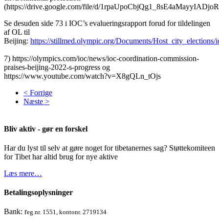
(https://drive.google.com/file/d/1rpaUpoCbjQg1_8sE4aMayyIADjoR
Se desuden side 73 i IOC’s evalueringsrapport forud for tildelingen
af OL til
Beijing:
https://stillmed.olympic.org/Documents/Host_city_elections
7) https://olympics.com/ioc/news/ioc-coordination-commission-
praises-beijing-2022-s-progress og
https://www.youtube.com/watch?v=X8gQLn_tOjs
< Forrige
Næste >
Bliv aktiv - gør en forskel
Har du lyst til selv at gøre noget for tibetanernes sag? Støttekomiteen
for Tibet har altid brug for nye aktive
Læs mere…
Betalingsoplysninger
Bank: r
eg.nr. 1551, kontonr. 2719134