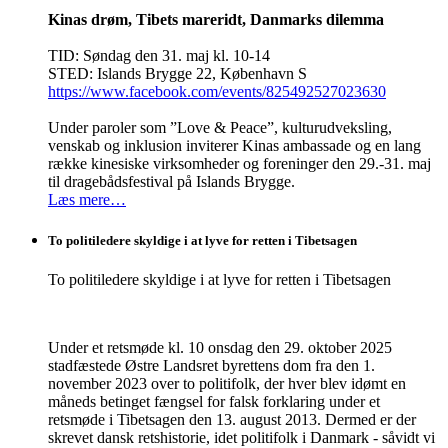
Kinas drøm, Tibets mareridt, Danmarks dilemma
TID: Søndag den 31. maj kl. 10-14
STED: Islands Brygge 22, København S
https://www.facebook.com/events/825492527023630
Under paroler som ”Love & Peace”, kulturudveksling,
venskab og inklusion inviterer Kinas ambassade og en lang
række kinesiske virksomheder og foreninger den 29.-31. maj
til dragebådsfestival på Islands Brygge.
Læs mere…
To politiledere skyldige i at lyve for retten i Tibetsagen
To politiledere skyldige i at lyve for retten i Tibetsagen
Under et retsmøde kl. 10 onsdag den 29. oktober 2025
stadfæstede Østre Landsret byrettens dom fra den 1.
november 2023 over to politifolk, der hver blev idømt en
måneds betinget fængsel for falsk forklaring under et
retsmøde i Tibetsagen den 13. august 2013. Dermed er der
skrevet dansk retshistorie, idet politifolk i Danmark - såvidt vi