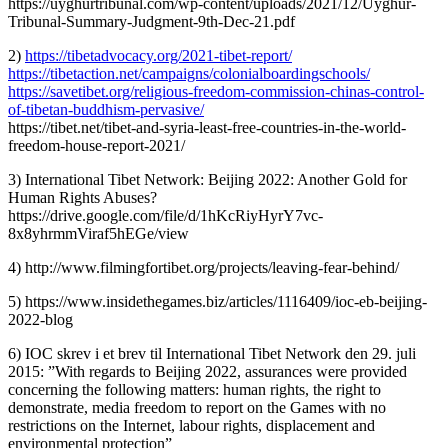
https://uyghurtribunal.com/wp-content/uploads/2021/12/Uyghur-
Tribunal-Summary-Judgment-9th-Dec-21.pdf
2)
https://tibetadvocacy.org/2021-tibet-report/
https://tibetaction.net/campaigns/colonialboardingschools/
https://savetibet.org/religious-freedom-commission-chinas-control-
of-tibetan-buddhism-pervasive/
https://tibet.net/tibet-and-syria-least-free-countries-in-the-world-
freedom-house-report-2021/
3) International Tibet Network: Beijing 2022: Another Gold for
Human Rights Abuses?
https://drive.google.com/file/d/1hKcRiyHyrY7vc-
8x8yhrmmViraf5hEGe/view
4) http://www.filmingfortibet.org/projects/leaving-fear-behind/
5) https://www.insidethegames.biz/articles/1116409/ioc-eb-beijing-
2022-blog
6) IOC skrev i et brev til International Tibet Network den 29. juli
2015: ”With regards to Beijing 2022, assurances were provided
concerning the following matters: human rights, the right to
demonstrate, media freedom to report on the Games with no
restrictions on the Internet, labour rights, displacement and
environmental protection”