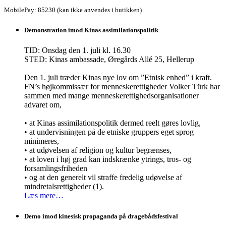
MobilePay: 85230 (kan ikke anvendes i butikken)
Demonstration imod Kinas assimilationspolitik
TID: Onsdag den 1. juli kl. 16.30
STED: Kinas ambassade, Øregårds Allé 25, Hellerup
Den 1. juli træder Kinas nye lov om ”Etnisk enhed” i kraft.
FN’s højkommissær for menneskerettigheder Volker Türk har
sammen med mange menneskerettighedsorganisationer
advaret om,
• at Kinas assimilationspolitik dermed reelt gøres lovlig,
• at undervisningen på de etniske gruppers eget sprog
minimeres,
• at udøvelsen af religion og kultur begrænses,
• at loven i høj grad kan indskrænke ytrings, tros- og
forsamlingsfriheden
• og at den generelt vil straffe fredelig udøvelse af
mindretalsrettigheder (1).
Læs mere…
Demo imod kinesisk propaganda på dragebådsfestival