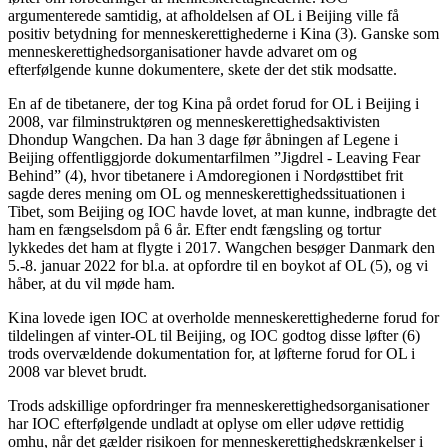
argumenterede samtidig, at afholdelsen af OL i Beijing ville få
positiv betydning for menneskerettighederne i Kina (3). Ganske som
menneskerettighedsorganisationer havde advaret om og
efterfølgende kunne dokumentere, skete der det stik modsatte.
En af de tibetanere, der tog Kina på ordet forud for OL i Beijing i
2008, var filminstruktøren og menneskerettighedsaktivisten
Dhondup Wangchen. Da han 3 dage før åbningen af Legene i
Beijing offentliggjorde dokumentarfilmen ”Jigdrel - Leaving Fear
Behind” (4), hvor tibetanere i Amdoregionen i Nordøsttibet frit
sagde deres mening om OL og menneskerettighedssituationen i
Tibet, som Beijing og IOC havde lovet, at man kunne, indbragte det
ham en fængselsdom på 6 år. Efter endt fængsling og tortur
lykkedes det ham at flygte i 2017. Wangchen besøger Danmark den
5.-8. januar 2022 for bl.a. at opfordre til en boykot af OL (5), og vi
håber, at du vil møde ham.
Kina lovede igen IOC at overholde menneskerettighederne forud for
tildelingen af vinter-OL til Beijing, og IOC godtog disse løfter (6)
trods overvældende dokumentation for, at løfterne forud for OL i
2008 var blevet brudt.
Trods adskillige opfordringer fra menneskerettighedsorganisationer
har IOC efterfølgende undladt at oplyse om eller udøve rettidig
omhu, når det gælder risikoen for menneskerettighedskrænkelser i