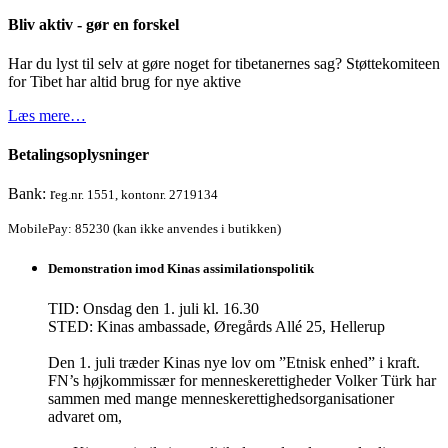
Bliv aktiv - gør en forskel
Har du lyst til selv at gøre noget for tibetanernes sag? Støttekomiteen
for Tibet har altid brug for nye aktive
Læs mere…
Betalingsoplysninger
Bank: r
eg.nr. 1551, kontonr. 2719134
MobilePay: 85230 (kan ikke anvendes i butikken)
Demonstration imod Kinas assimilationspolitik
TID: Onsdag den 1. juli kl. 16.30
STED: Kinas ambassade, Øregårds Allé 25, Hellerup
Den 1. juli træder Kinas nye lov om ”Etnisk enhed” i kraft.
FN’s højkommissær for menneskerettigheder Volker Türk har
sammen med mange menneskerettighedsorganisationer
advaret om,