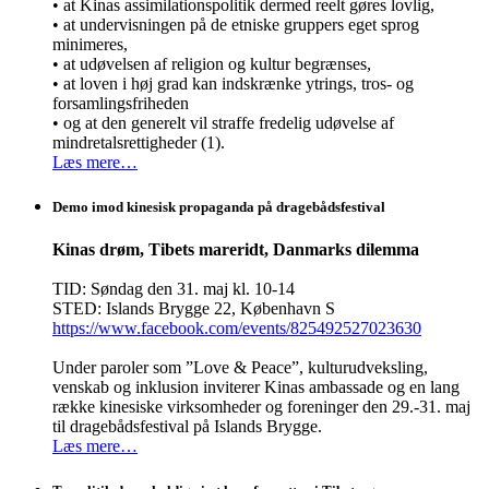
• at Kinas assimilationspolitik dermed reelt gøres lovlig,
• at undervisningen på de etniske gruppers eget sprog
minimeres,
• at udøvelsen af religion og kultur begrænses,
• at loven i høj grad kan indskrænke ytrings, tros- og
forsamlingsfriheden
• og at den generelt vil straffe fredelig udøvelse af
mindretalsrettigheder (1).
Læs mere…
Demo imod kinesisk propaganda på dragebådsfestival
Kinas drøm, Tibets mareridt, Danmarks dilemma
TID: Søndag den 31. maj kl. 10-14
STED: Islands Brygge 22, København S
https://www.facebook.com/events/825492527023630
Under paroler som ”Love & Peace”, kulturudveksling,
venskab og inklusion inviterer Kinas ambassade og en lang
række kinesiske virksomheder og foreninger den 29.-31. maj
til dragebådsfestival på Islands Brygge.
Læs mere…