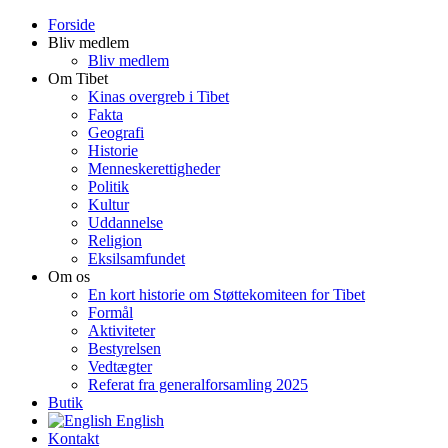
Forside
Bliv medlem
Bliv medlem
Om Tibet
Kinas overgreb i Tibet
Fakta
Geografi
Historie
Menneskerettigheder
Politik
Kultur
Uddannelse
Religion
Eksilsamfundet
Om os
En kort historie om Støttekomiteen for Tibet
Formål
Aktiviteter
Bestyrelsen
Vedtægter
Referat fra generalforsamling 2025
Butik
English
Kontakt