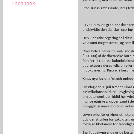
Facebook
Sted: Kinas ambassade, Øregårds
I 1951 blev 22 grønlandske børn a
undskyldte den danske regering m
Den kinesiske regering er i diss
voldsomt meget større, og som li
Over hele Tibet er de små landsby
800.000) af de tibetanske børn m
familier (1). I disse koloniale k
at praktisere deres religion elle
indoktrinering. Kina er i færd me
Kinas nye lov om ”etnisk enhed
Onsdag den 1. juli træder Kinas 
assimilationspolitiker i lovgivn
om autonomi, der hidtil har ydet 
mange etniske grupper samt i det
lovliggør assimilation til en enke
Loven prioriterer kinesisk i skole
udvider straffen for såkaldte tru
forfølge tibetanere for fredeligt a
Særligt bekymrende er de bestemm