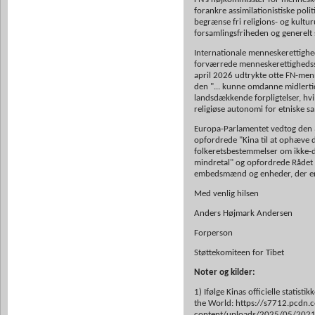
forankre assimilationistiske pol
begrænse fri religions- og kultu
forsamlingsfriheden og generelt s
Internationale menneskerettighe
forværrede menneskerettighedssitu
april 2026 udtrykte otte FN-men
den "... kunne omdanne midlertid
landsdækkende forpligtelser, hvi
religiøse autonomi for etniske s
Europa-Parlamentet vedtog den 3
opfordrede "Kina til at ophæve d
folkeretsbestemmelser om ikke-di
mindretal" og opfordrede Rådet 
embedsmænd og enheder, der er 
Med venlig hilsen
Anders Højmark Andersen
Forperson
Støttekomiteen for Tibet
Noter og kilder:
1) Ifølge Kinas officielle statist
the World: https://s7712.pcdn.
content/uploads/2025/05/2021_