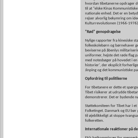
hvordan tibetanerne opdrager de
til at "elske Kinas Kommunistiske
nationale enhed. Det er en betydel
rejser alvorlig bekymring om ide
Kulturrevolutionen (1966-1976)
”Rød” genopdragelse
Nylige rapporter fra kinesiske st
folkeskolebørn og børnehaver ge
beviserne på åbenlys militariseri
uniformer, hejste det røde flag 
med notesbøger på hovedet i en '
historier', der eksplicit forherli
Jinping og det kommunistiske par
Opfordring til politikerne
For tibetanere er dette et spørgs
Tibet risikerer at udrydde tibetan
demonstrerer. Det er bydende n
Støttekomiteen for Tibet har i et
Folketinget. Danmark og EU bør p
til øjeblikkeligt at stoppe tvang
folkeretten.
Internationale reaktioner på de
FN’s højkommissær for menneskere