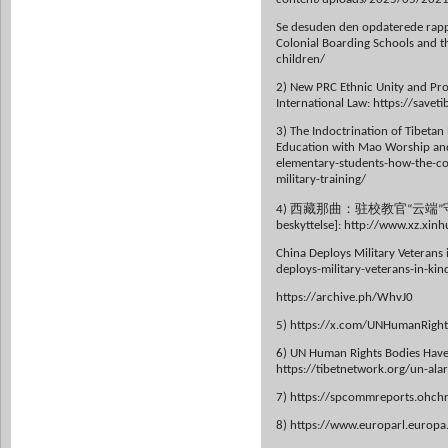
Se desuden den opdaterede rapp
Colonial Boarding Schools and th
children/
2) New PRC Ethnic Unity and Prog
International Law: https://savet
3) The Indoctrination of Tibeta
Education with Mao Worship and M
elementary-students-how-the-c
military-training/
4) 西藏那曲：驻校教官“云端”守护 [Nagqu
beskyttelse]: http://www.xz.
China Deploys Military Veterans 
deploys-military-veterans-in-kin
https://archive.ph/WhvJ0
5) https://x.com/UNHumanRig
6) UN Human Rights Bodies Have R
https://tibetnetwork.org/un-alar
7) https://spcommreports.ohc
8) https://www.europarl.euro