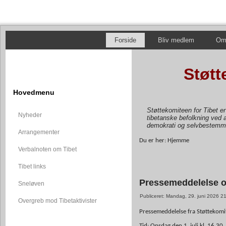
Forside
Bliv medlem
Om 
Støtt
Hovedmenu
Støttekomiteen for Tibet e
Nyheder
tibetanske befolkning ved a
demokrati og selvbestemm
Arrangementer
Du er her:
Hjemme
Verbalnoten om Tibet
Tibet links
Pressemeddelelse o
Sneløven
Publiceret: Mandag, 29. juni 2026 2
Overgreb mod Tibetaktivister
Pressemeddelelse fra Støttekomi
Tid: Onsdag den 1. juli kl. 16.30