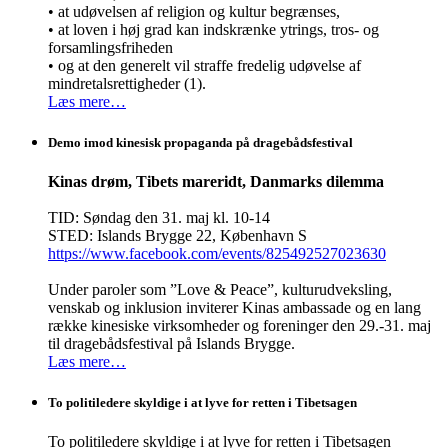
• at udøvelsen af religion og kultur begrænses,
• at loven i høj grad kan indskrænke ytrings, tros- og
forsamlingsfriheden
• og at den generelt vil straffe fredelig udøvelse af
mindretalsrettigheder (1).
Læs mere…
Demo imod kinesisk propaganda på dragebådsfestival
Kinas drøm, Tibets mareridt, Danmarks dilemma
TID: Søndag den 31. maj kl. 10-14
STED: Islands Brygge 22, København S
https://www.facebook.com/events/825492527023630
Under paroler som ”Love & Peace”, kulturudveksling,
venskab og inklusion inviterer Kinas ambassade og en lang
række kinesiske virksomheder og foreninger den 29.-31. maj
til dragebådsfestival på Islands Brygge.
Læs mere…
To politiledere skyldige i at lyve for retten i Tibetsagen
To politiledere skyldige i at lyve for retten i Tibetsagen