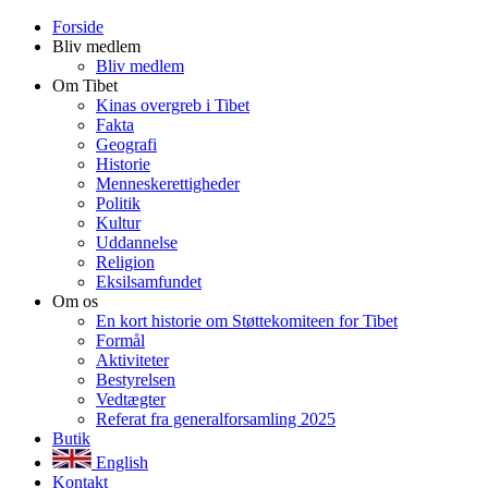
Forside
Bliv medlem
Bliv medlem
Om Tibet
Kinas overgreb i Tibet
Fakta
Geografi
Historie
Menneskerettigheder
Politik
Kultur
Uddannelse
Religion
Eksilsamfundet
Om os
En kort historie om Støttekomiteen for Tibet
Formål
Aktiviteter
Bestyrelsen
Vedtægter
Referat fra generalforsamling 2025
Butik
English
Kontakt