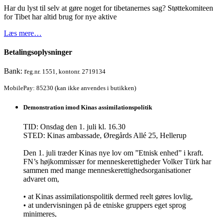
Har du lyst til selv at gøre noget for tibetanernes sag? Støttekomiteen
for Tibet har altid brug for nye aktive
Læs mere…
Betalingsoplysninger
Bank: r
eg.nr. 1551, kontonr. 2719134
MobilePay: 85230 (kan ikke anvendes i butikken)
Demonstration imod Kinas assimilationspolitik
TID: Onsdag den 1. juli kl. 16.30
STED: Kinas ambassade, Øregårds Allé 25, Hellerup
Den 1. juli træder Kinas nye lov om ”Etnisk enhed” i kraft.
FN’s højkommissær for menneskerettigheder Volker Türk har
sammen med mange menneskerettighedsorganisationer
advaret om,
• at Kinas assimilationspolitik dermed reelt gøres lovlig,
• at undervisningen på de etniske gruppers eget sprog
minimeres,