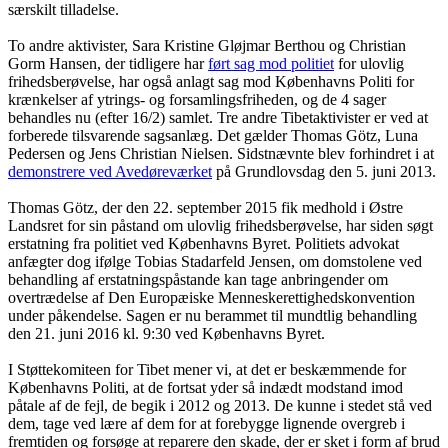
særskilt tilladelse.
To andre aktivister, Sara Kristine Gløjmar Berthou og Christian
Gorm Hansen, der tidligere har
ført sag mod politiet
for ulovlig
frihedsberøvelse, har også anlagt sag mod Københavns Politi for
krænkelser af ytrings- og forsamlingsfriheden, og de 4 sager
behandles nu (efter 16/2) samlet. Tre andre Tibetaktivister er ved at
forberede tilsvarende sagsanlæg. Det gælder Thomas Götz, Luna
Pedersen og Jens Christian Nielsen. Sidstnævnte blev forhindret i at
demonstrere ved Avedøreværket
på Grundlovsdag den 5. juni 2013.
Thomas Götz, der den 22. september 2015 fik medhold i Østre
Landsret for sin påstand om ulovlig frihedsberøvelse, har siden søgt
erstatning fra politiet ved Københavns Byret. Politiets advokat
anfægter dog ifølge Tobias Stadarfeld Jensen, om domstolene ved
behandling af erstatningspåstande kan tage anbringender om
overtrædelse af Den Europæiske Menneskerettighedskonvention
under påkendelse. Sagen er nu berammet til mundtlig behandling
den 21. juni 2016 kl. 9:30 ved Københavns Byret.
I Støttekomiteen for Tibet mener vi, at det er beskæmmende for
Københavns Politi, at de fortsat yder så indædt modstand imod
påtale af de fejl, de begik i 2012 og 2013. De kunne i stedet stå ved
dem, tage ved lære af dem for at forebygge lignende overgreb i
fremtiden og forsøge at reparere den skade, der er sket i form af brud