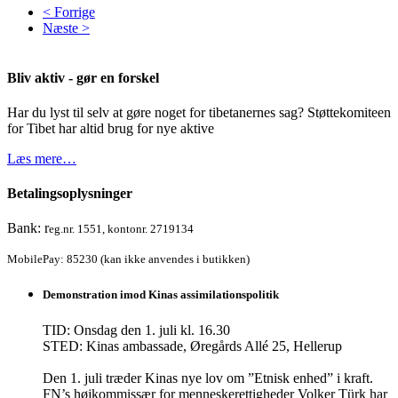
< Forrige
Næste >
Bliv aktiv - gør en forskel
Har du lyst til selv at gøre noget for tibetanernes sag? Støttekomiteen
for Tibet har altid brug for nye aktive
Læs mere…
Betalingsoplysninger
Bank: r
eg.nr. 1551, kontonr. 2719134
MobilePay: 85230 (kan ikke anvendes i butikken)
Demonstration imod Kinas assimilationspolitik
TID: Onsdag den 1. juli kl. 16.30
STED: Kinas ambassade, Øregårds Allé 25, Hellerup
Den 1. juli træder Kinas nye lov om ”Etnisk enhed” i kraft.
FN’s højkommissær for menneskerettigheder Volker Türk har