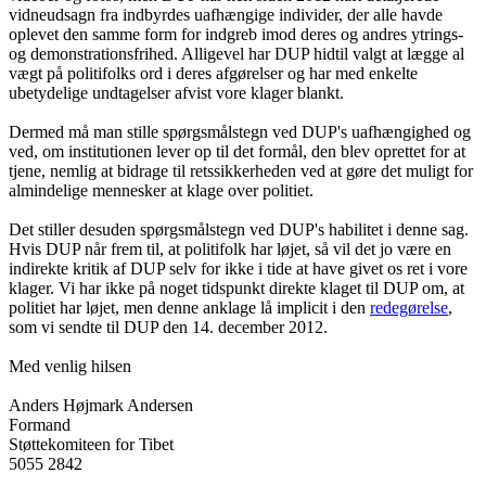
vidneudsagn fra indbyrdes uafhængige individer, der alle havde
oplevet den samme form for indgreb imod deres og andres ytrings-
og demonstrationsfrihed. Alligevel har DUP hidtil valgt at lægge al
vægt på politifolks ord i deres afgørelser og har med enkelte
ubetydelige undtagelser afvist vore klager blankt.
Dermed må man stille spørgsmålstegn ved DUP's uafhængighed og
ved, om institutionen lever op til det formål, den blev oprettet for at
tjene, nemlig at bidrage til retssikkerheden ved at gøre det muligt for
almindelige mennesker at klage over politiet.
Det stiller desuden spørgsmålstegn ved DUP's habilitet i denne sag.
Hvis DUP når frem til, at politifolk har løjet, så vil det jo være en
indirekte kritik af DUP selv for ikke i tide at have givet os ret i vore
klager. Vi har ikke på noget tidspunkt direkte klaget til DUP om, at
politiet har løjet, men denne anklage lå implicit i den
redegørelse
,
som vi sendte til DUP den 14. december 2012.
Med venlig hilsen
Anders Højmark Andersen
Formand
Støttekomiteen for Tibet
5055 2842