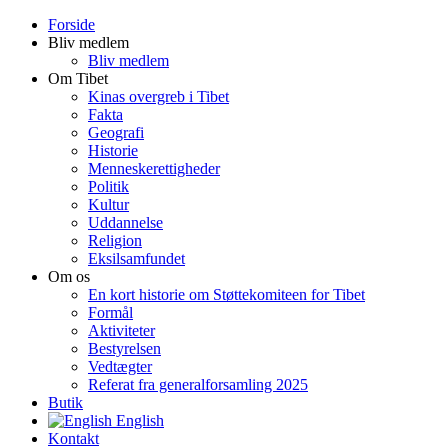
Forside
Bliv medlem
Bliv medlem
Om Tibet
Kinas overgreb i Tibet
Fakta
Geografi
Historie
Menneskerettigheder
Politik
Kultur
Uddannelse
Religion
Eksilsamfundet
Om os
En kort historie om Støttekomiteen for Tibet
Formål
Aktiviteter
Bestyrelsen
Vedtægter
Referat fra generalforsamling 2025
Butik
English
Kontakt