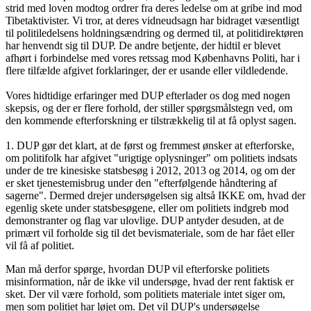
strid med loven
modtog ordrer fra deres ledelse om at gribe ind mod
Tibetaktivister. Vi tror, at deres vidneudsagn har bidraget væsentligt
til politiledelsens holdningsændring og dermed til, at politidirektøren
har henvendt sig til DUP. De andre betjente, der hidtil er
blevet
afhørt i forbindelse med vores retssag mod Københavns Politi, har i
flere tilfælde afgivet forklaringer, der er usande eller vildledende.
Vores hidtidige erfaringer med DUP efterlader os dog med nogen
skepsis, og der er flere forhold, der stiller spørgsmålstegn
ved, om
den kommende efterforskning er tilstrækkelig til at få oplyst sagen.
1. DUP gør det klart, at de først og fremmest ønsker at efterforske,
om politifolk har afgivet "urigtige oplysninger" om politiets
indsats
under de tre kinesiske statsbesøg i 2012, 2013 og 2014, og om der
er sket tjenestemisbrug under den
"
efterfølgende håndtering af
sagerne"
. Dermed drejer undersøgelsen sig altså IKKE om, hvad der
egenlig skete under statsbesøgene, eller om politiets indgreb mod
demonstranter og flag var ulovlige.
DUP antyder desuden, at de
primært vil forholde sig til det bevismateriale, som de har fået eller
vil få af politiet.
Man må derfor spørge, hvordan DUP vil efterforske politiets
misinformation, når de ikke vil undersøge, hvad der rent faktisk er
sket. Der vil være forhold, som politiets materiale intet siger om,
men som politiet har løjet om. Det vil DUP's undersøgelse