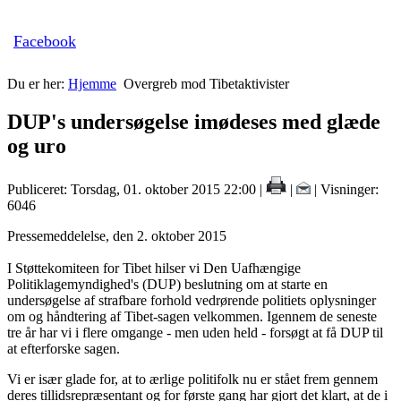
Facebook
Du er her:
Hjemme
Overgreb mod Tibetaktivister
DUP's undersøgelse imødeses med glæde
og uro
Publiceret: Torsdag, 01. oktober 2015 22:00
|
|
| Visninger:
6046
Pressemeddelelse, den 2. oktober 2015
I Støttekomiteen for Tibet hilser vi Den Uafhængige
Politiklagemyndighed's (DUP) beslutning om at starte en
undersøgelse af strafbare forhold vedrørende politiets
oplysninger
om og håndtering af Tibet-sagen velkommen. Igennem de
seneste
tre år
har vi i flere omgange - men uden held - forsøgt at
få DUP til
at efterforske sagen.
Vi er især glade for, at to ærlige politifolk nu er stået frem gennem
deres tillidsrepræsentant og for første gang har gjort det
klart, at de
i