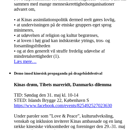
sammen med mange menneskerettighedsorganisationer
advaret om,
• at Kinas assimilationspolitik dermed reelt gøres lovlig,
• at undervisningen på de etniske gruppers eget sprog
minimeres,
• at udøvelsen af religion og kultur begrænses,
• at loven i høj grad kan indskrænke ytrings, tros- og
forsamlingsfriheden
• og at den generelt vil straffe fredelig udøvelse af
mindretalsrettigheder (1).
Læs mere…
Demo imod kinesisk propaganda på dragebådsfestival
Kinas drøm, Tibets mareridt, Danmarks dilemma
TID: Søndag den 31. maj kl. 10-14
STED: Islands Brygge 22, København S
https://www.facebook.com/events/825492527023630
Under paroler som ”Love & Peace”, kulturudveksling,
venskab og inklusion inviterer Kinas ambassade og en lang
række kinesiske virksomheder og foreninger den 29.-31. maj