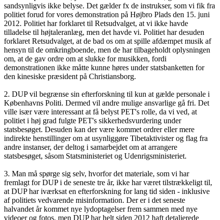
sandsynligvis ikke belyse. Det gælder fx de instrukser, som vi fik fra
politiet forud for vores demonstration på Højbro Plads den 15. juni
2012. Politiet har forklaret til Retsudvalget, at vi ikke havde
tilladelse til højtaleranlæg, men det havde vi. Politiet har desuden
forklaret Retsudvalget, at de bad os om at spille afdæmpet musik af
hensyn til de omkringboende, men de har tilbageholdt oplysningen
om, at de gav ordre om at slukke for musikken, fordi
demonstrationen ikke måtte kunne høres under statsbanketten for
den kinesiske præsident på Christiansborg.
2. DUP vil begrænse sin efterforskning til kun at gælde personale i
Københavns Politi. Dermed vil andre mulige ansvarlige gå fri. Det
ville især være interessant at få belyst PET's rolle, da vi ved, at
politiet i høj grad fulgte PET's sikkerhedsvurdering under
statsbesøget. Desuden kan der være kommet ordrer eller mere
indirekte henstillinger om at usynliggøre Tibetaktivister og flag fra
andre instanser, der deltog i samarbejdet om at arrangere
statsbesøget, såsom Statsministeriet og Udenrigsministeriet.
3. Man må spørge sig selv, hvorfor det materiale, som vi har
fremlagt for DUP i de seneste tre år, ikke har været tilstrækkeligt til,
at DUP har iværksat en efterforskning for lang tid siden - inklusive
af politiets vedvarende misinformation. Der er i det seneste
halvandet år kommet nye lydoptagelser frem sammen med nye
videoer og fotos, men DUP har helt siden 2012 haft detaljerede