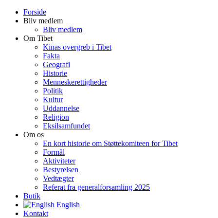
Forside
Bliv medlem
Bliv medlem
Om Tibet
Kinas overgreb i Tibet
Fakta
Geografi
Historie
Menneskerettigheder
Politik
Kultur
Uddannelse
Religion
Eksilsamfundet
Om os
En kort historie om Støttekomiteen for Tibet
Formål
Aktiviteter
Bestyrelsen
Vedtægter
Referat fra generalforsamling 2025
Butik
English
Kontakt