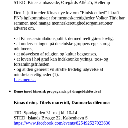
STED: Kinas ambassade, Øregårds Allé 25, Hellerup
Den 1. juli træder Kinas nye lov om ”Etnisk enhed” i kraft.
FN’s højkommissær for menneskerettigheder Volker Türk har
sammen med mange menneskerettighedsorganisationer
advaret om,
• at Kinas assimilationspolitik dermed reelt gøres lovlig,
• at undervisningen på de etniske gruppers eget sprog
minimeres,
• at udøvelsen af religion og kultur begrænses,
• at loven i høj grad kan indskrænke ytrings, tros- og
forsamlingsfriheden
• og at den generelt vil straffe fredelig udøvelse af
mindretalsrettigheder (1).
Læs mere…
Demo imod kinesisk propaganda på dragebådsfestival
Kinas drøm, Tibets mareridt, Danmarks dilemma
TID: Søndag den 31. maj kl. 10-14
STED: Islands Brygge 22, København S
https://www.facebook.com/events/825492527023630